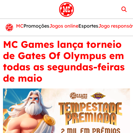
MC
Promoções
Jogos online
Esportes
Jogo responsá
MC Games lança torneio
de Gates Of Olympus em
todas as segundas-feiras
de maio