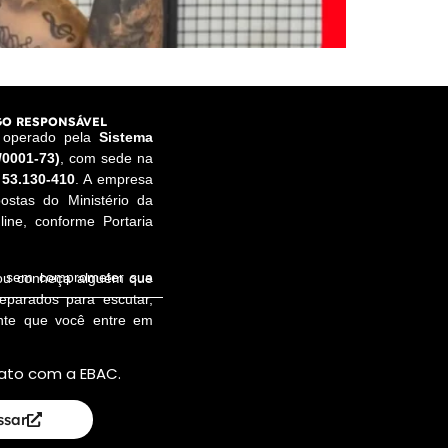
O RESPONSÁVEL
e operado pela
Sistema
/0001-73)
, com sede na
 53.130-410
. A empresa
ostas do Ministério da
ine, conforme Portaria
a, sem comprometer sua
 ou conheça alguém que
reparados para escutar,
ente que você entre em
ato com a EBAC.
ssar