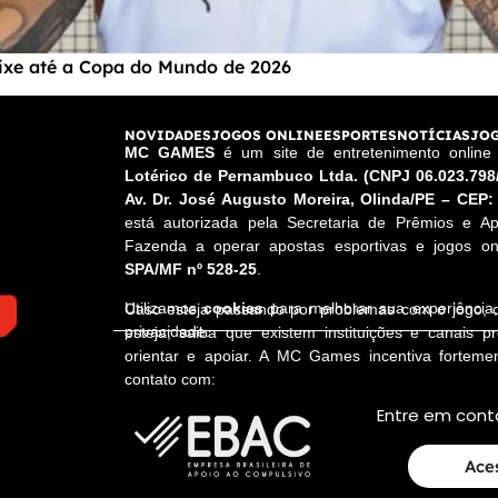
eixe até a Copa do Mundo de 2026
NOVIDADES
JOGOS ONLINE
ESPORTES
NOTÍCIAS
JOG
MC GAMES
é um site de entretenimento onlin
Lotérico de Pernambuco Ltda. (CNPJ 06.023.798
Av. Dr. José Augusto Moreira, Olinda/PE – CEP:
está autorizada pela Secretaria de Prêmios e Ap
Fazenda a operar apostas esportivas e jogos onl
SPA/MF nº 528-25
.
Utilizamos
cookies
para melhorar sua experiênci
Caso esteja passando por problemas com o jogo,
privacidade.
esteja, saiba que existem instituições e canais p
orientar e apoiar. A MC Games incentiva fortem
contato com:
Entre em cont
Ace