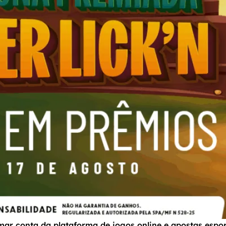
ar conta da plataforma de jogos online e apostas espo