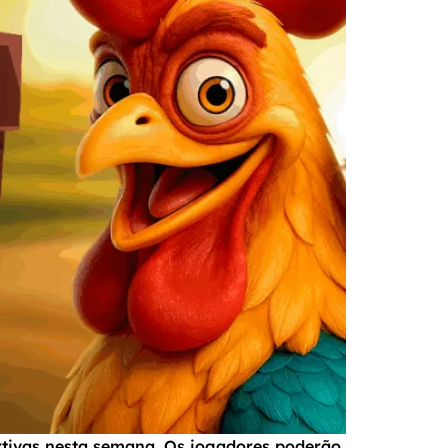
rtivas nesta semana. Os jogadores poderão