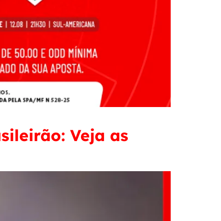
ileirão: Veja as