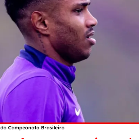
A do Campeonato Brasileiro