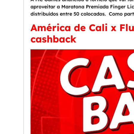
aproveitar a Maratona Premiada Finger Lick
distribuídos entre 50 colocados. Como parti
América de Cali x F
cashback