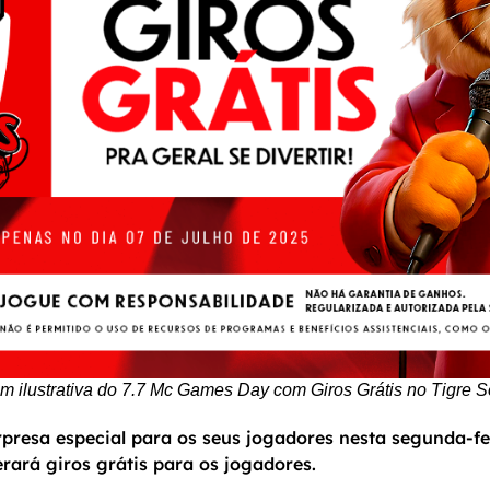
m ilustrativa do 7.7 Mc Games Day com Giros Grátis no Tigre S
esa especial para os seus jogadores nesta segunda-fei
rará giros grátis para os jogadores.