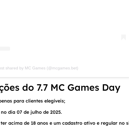
ost shared by MC Games (@mcgames.bet)
ções do 7.7 MC Games Day
penas para clientes elegíveis;
no dia 07 de julho de 2025.
o ter acima de 18 anos e um cadastro ativo e regular no 