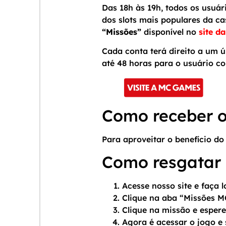
Das 18h às 19h, todos os usuár
dos slots mais populares da ca
“Missões”
disponível no
site d
Cada conta terá direito a um 
até 48 horas para o usuário c
Como receber o
Para aproveitar o benefício d
Como resgatar o
Acesse nosso site e faça 
Clique na aba “Missões MC
Clique na missão e espere
Agora é acessar o jogo e s