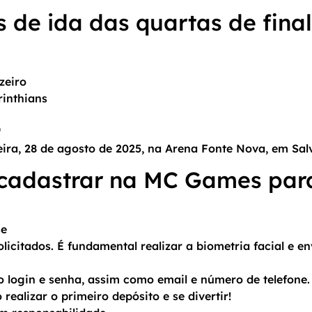
s de ida das quartas de fina
zeiro
rinthians
*
ira, 28 de agosto de 2025, na Arena Fonte Nova, em Sal
cadastrar na MC Games par
se
icitados. É fundamental realizar a biometria facial e 
 login e senha, assim como email e número de telefone.
 realizar o primeiro depósito e se divertir!