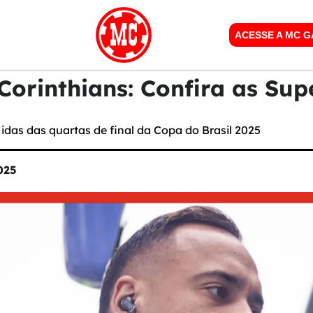
ACESSE A MC 
 Corinthians: Confira as Su
 idas das quartas de final da Copa do Brasil 2025
025