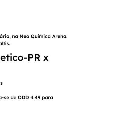
rário, na Neo Química Arena.
ltis.
etico-PR x
os
ta-se de ODD 4.49 para