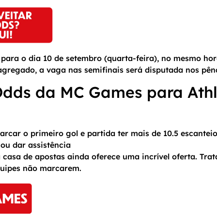
 para o dia 10 de setembro (quarta-feira), no mesmo ho
gregado, a vaga nas semifinais será disputada nos pêna
Odds da MC Games para Athl
rcar o primeiro gol e partida ter mais de 10.5 escantei
ou dar assistência
casa de apostas ainda oferece uma incrível oferta. Tra
quipes não marcarem.