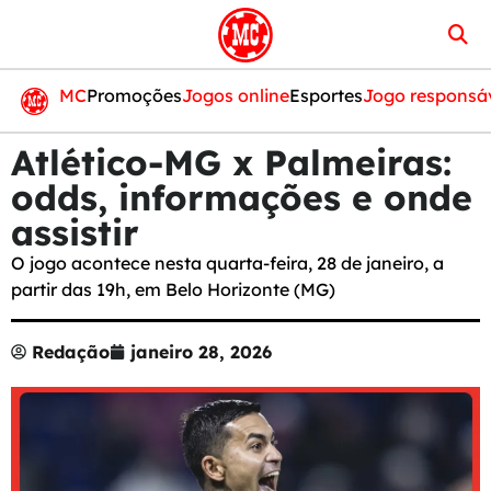
MC
Promoções
Jogos online
Esportes
Jogo responsá
Atlético-MG x Palmeiras:
odds, informações e onde
assistir
O jogo acontece nesta quarta-feira, 28 de janeiro, a
partir das 19h, em Belo Horizonte (MG)
Redação
janeiro 28, 2026