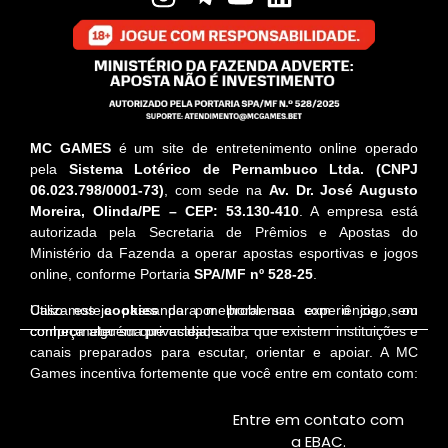
MC GAMES
é um site de entretenimento online operado
pela
Sistema Lotérico de Pernambuco Ltda. (CNPJ
06.023.798/0001-73)
, com sede na
Av. Dr. José Augusto
Moreira, Olinda/PE – CEP: 53.130-410
. A empresa está
autorizada pela Secretaria de Prêmios e Apostas do
Ministério da Fazenda a operar apostas esportivas e jogos
online, conforme Portaria
SPA/MF nº 528-25
.
Utilizamos
cookies
para melhorar sua experiência, sem
Caso esteja passando por problemas com o jogo, ou
comprometer sua privacidade.
conheça alguém que esteja, saiba que existem instituições e
canais preparados para escutar, orientar e apoiar. A MC
Games incentiva fortemente que você entre em contato com:
Entre em contato com
a EBAC.