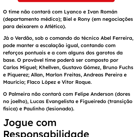
O time não contará com Lyanco e Ivan Román
(departamento médico); Biel e Rony (em negociações
para deixarem o Atlético).
Já o Verdão, sob o comando do técnico Abel Ferreira,
pode manter a escalação igual, contando com
reforços pontuais e a com alguns dos garotos da
base. O provável time poderá ser composto por
Carlos Miguel; Khellven, Gustavo Gómez, Bruno Fuchs
e Piquerez; Allan, Marlon Freitas, Andreas Pereira e
Maurício; Flaco López e Vitor Roque.
O Palmeira não contará com Felipe Anderson (dores
no joelho), Lucas Evangelista e Figueiredo (transição
física) e Paulinho (lesionado).
Jogue com
Responsabilidade