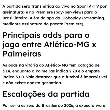
A partida será transmitida ao vivo no SporTV (TV por
assinatura) e no Premiere (pay-per-view) para o
Brasil inteiro. Além do app da Globoplay (Streaming,
mediante assinatura do pacote Premiere).
Principais odds para o
jogo entre Atlético-MG x
Palmeiras
As odds na vitória do Atlético-MG tem cotação de
3.14, enquanto o Palmeiras indica 2.28 e o empate
indica 3.00. Vale destacar que o futebol é imprevisível
e não existe aposta garantida.
Escalações da partida
Por ser a estreia do Brasileirão 2026, a expectativa é