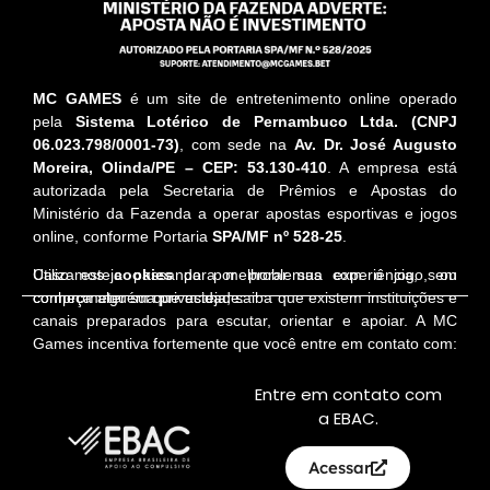
MC GAMES
é um site de entretenimento online operado
pela
Sistema Lotérico de Pernambuco Ltda. (CNPJ
06.023.798/0001-73)
, com sede na
Av. Dr. José Augusto
Moreira, Olinda/PE – CEP: 53.130-410
. A empresa está
autorizada pela Secretaria de Prêmios e Apostas do
Ministério da Fazenda a operar apostas esportivas e jogos
online, conforme Portaria
SPA/MF nº 528-25
.
Utilizamos
cookies
para melhorar sua experiência, sem
Caso esteja passando por problemas com o jogo, ou
comprometer sua privacidade.
conheça alguém que esteja, saiba que existem instituições e
canais preparados para escutar, orientar e apoiar. A MC
Games incentiva fortemente que você entre em contato com:
Entre em contato com
a EBAC.
Acessar