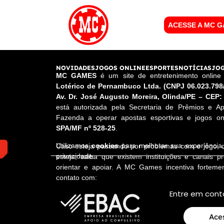
ACESSE A MC 
NOVIDADES
JOGOS ONLINE
ESPORTES
NOTÍCIAS
JOG
MC GAMES
é um site de entretenimento onlin
Lotérico de Pernambuco Ltda. (CNPJ 06.023.798
Av. Dr. José Augusto Moreira, Olinda/PE – CEP:
está autorizada pela Secretaria de Prêmios e Ap
Fazenda a operar apostas esportivas e jogos onl
SPA/MF nº 528-25
.
Utilizamos
cookies
para melhorar sua experiênci
Caso esteja passando por problemas com o jogo,
privacidade.
esteja, saiba que existem instituições e canais p
orientar e apoiar. A MC Games incentiva fortem
contato com:
Entre em cont
Ace