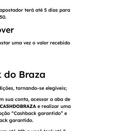
apostador terá até 5 dias para
50.
over
ostar uma vez o valor recebido
 do Braza
ições, tornando-se elegíveis;
m sua conta, acessar a aba de
CASHDOBRAZA
e realizar uma
opção “Cashback garantido” e
back garantido.