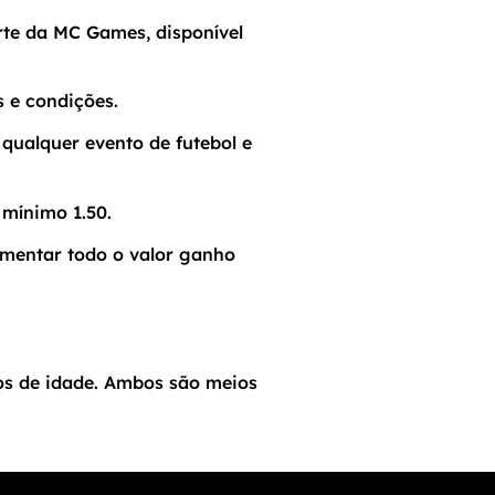
rte da MC Games, disponível
s e condições.
 qualquer evento de futebol e
 mínimo 1.50.
vimentar todo o valor ganho
os de idade. Ambos são meios