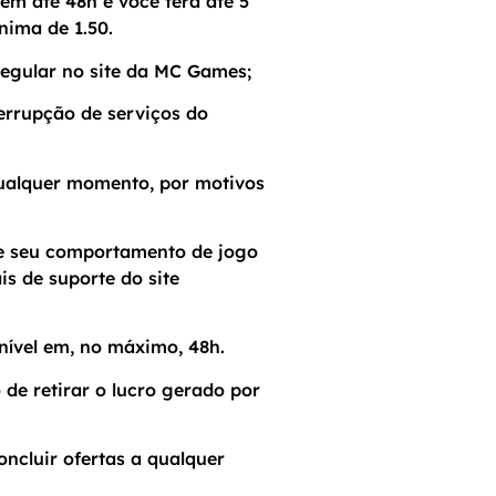
em até 48h e você terá até 5
nima de 1.50.
regular no site da MC Games;
errupção de serviços do
qualquer momento, por motivos
ue seu comportamento de jogo
is de suporte do site
onível em, no máximo, 48h.
 de retirar o lucro gerado por
oncluir ofertas a qualquer