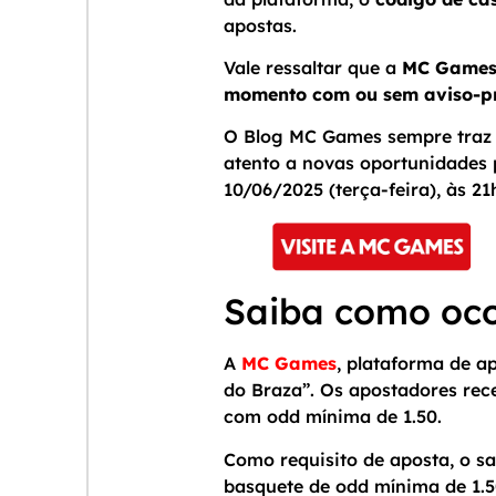
apostas.
Vale ressaltar que a
MC Games r
momento com ou sem aviso-p
O Blog MC Games sempre traz 
atento a novas oportunidades p
10/06/2025 (terça-feira), às 2
Saiba como oco
A
MC Games
, plataforma de a
do Braza”. Os apostadores re
com odd mínima de 1.50.
Como requisito de aposta, o sa
basquete de odd mínima de 1.50