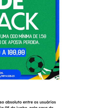
so absoluto entre os usuários
ia 05 de junho, pela casa de