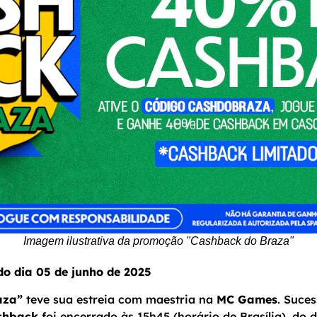
Imagem ilustrativa da promoção "Cashback do Braza"
do dia 05 de junho de 2025
aza”
teve sua estreia com maestria na
MC Games
. Suces
shback
foi encerrado às 15h45 (horário de Brasília), do d