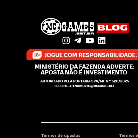
Termos de apostas
Termos e