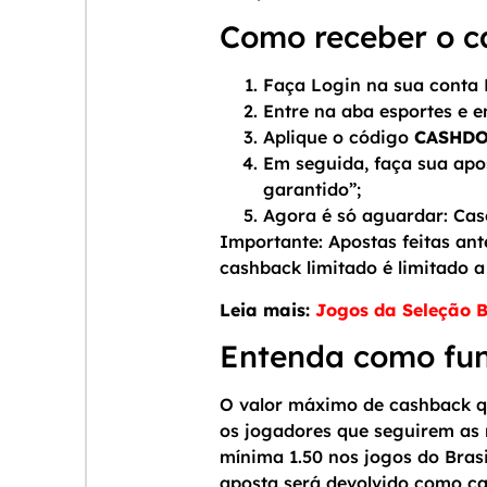
Como receber o 
Faça Login na sua conta
Entre na aba esportes e 
Aplique o código
CASHD
Em seguida, faça sua apo
garantido”;
Agora é só aguardar: Cas
Importante: Apostas feitas ant
cashback limitado é limitado a
Leia mais:
Jogos da Seleção Br
Entenda como fun
O valor máximo de cashback qu
os jogadores que seguirem as 
mínima 1.50 nos jogos do Bras
aposta será devolvido como c