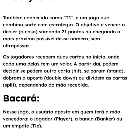
Também conhecido como “21”, é um jogo que
combina sorte com estratégia. O objetivo é vencer o
dealer (a casa) somando 21 pontos ou chegando o
mais próximo possível desse número, sem
ultrapassar.
Os jogadores recebem duas cartas no início, onde
cada uma delas tem um valor. A partir daí, podem
decidir se pedem outra carta (hit), se param (stand),
dobram a aposta (double down) ou dividem as cartas
(split), dependendo da mão recebida.
Bacará:
Nesse jogo, o usuário aposta em quem terá a mão
vencedora: o jogador (Player), a banca (Banker) ou
um empate (Tie).