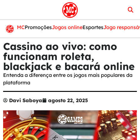
MC
Promoções
Jogos online
Esportes
Jogo responsá
Cassino ao vivo: como
funcionam roleta,
blackjack e bacará online
Entenda a diferença entre os jogos mais populares da
plataforma
Davi Saboya
agosto 22, 2025