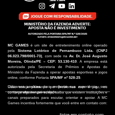
MC GAMES
é um site de entretenimento online operado
pela
Sistema Lotérico de Pernambuco Ltda. (CNPJ
06.023.798/0001-73)
, com sede na
Av. Dr. José Augusto
Moreira, Olinda/PE – CEP: 53.130-410
. A empresa está
autorizada pela Secretaria de Prêmios e Apostas do
Ministério da Fazenda a operar apostas esportivas e jogos
online, conforme Portaria
SPA/MF nº 528-25
.
Utilizamos
cookies
para melhorar sua experiência, sem
Caso esteja passando por problemas com o jogo, ou
comprometer sua privacidade.
conheça alguém que esteja, saiba que existem instituições e
canais preparados para escutar, orientar e apoiar. A MC
Games incentiva fortemente que você entre em contato com:
Entre em contato com