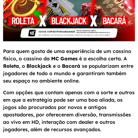
Para quem gosta de uma experiência de um cassino
físico, o cassino da
MC Games
é a escolha certa. A
Roleta
, o
Blackjack
e o
Bacará
se popularizam entre
jogadores de todo o mundo e garantiram também
seu espaço no ambiente online.
Com opções que contam apenas com a sorte e outros
em que a estratégia pode ser uma boa aliada, os
jogos são procurados por novos e antigos
apostadores, por oferecerem diversão, transmissões
ao vivo em HD, interação com dealer e outros
jogadores, além de recursos avançados.