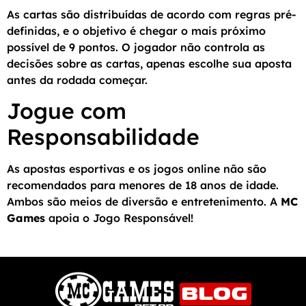
As cartas são distribuídas de acordo com regras pré-
definidas, e o objetivo é chegar o mais próximo
possível de 9 pontos. O jogador não controla as
decisões sobre as cartas, apenas escolhe sua aposta
antes da rodada começar.
Jogue com
Responsabilidade
As apostas esportivas e os jogos online não são
recomendados para menores de 18 anos de idade.
Ambos são meios de diversão e entretenimento. A
MC
Games
apoia o Jogo Responsável!