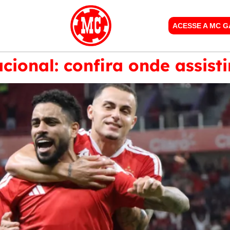
ACESSE A MC 
cional: confira onde assisti