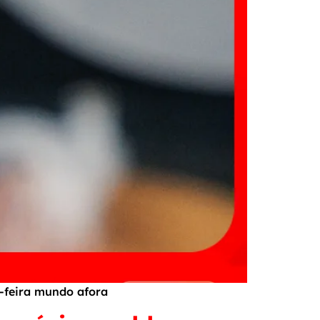
a-feira mundo afora