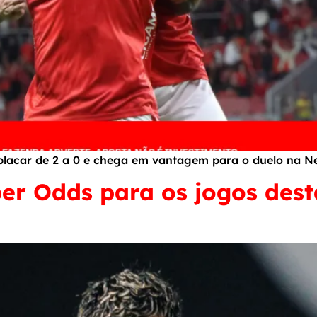
 placar de 2 a 0 e chega em vantagem para o duelo na 
r Odds para os jogos desta