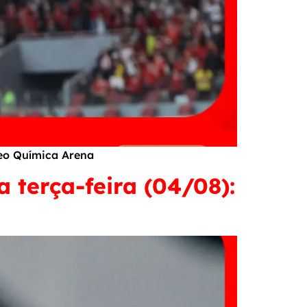
Neo Química Arena
 terça-feira (04/08):