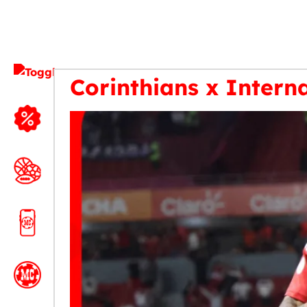
Corinthians x Interna