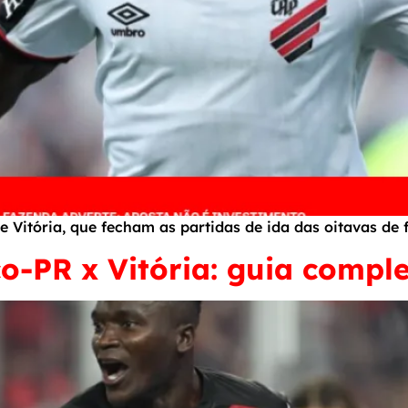
 e Vitória, que fecham as partidas de ida das oitavas de 
co-PR x Vitória: guia compl