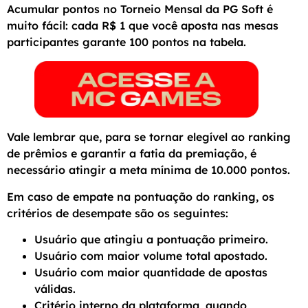
Acumular pontos no Torneio Mensal da PG Soft é
muito fácil: cada R$ 1 que você aposta nas mesas
participantes garante 100 pontos na tabela.
Vale lembrar que, para se tornar elegível ao ranking
de prêmios e garantir a fatia da premiação, é
necessário atingir a meta mínima de 10.000 pontos.
Em caso de empate na pontuação do ranking, os
critérios de desempate são os seguintes:
Usuário que atingiu a pontuação primeiro.
Usuário com maior volume total apostado.
Usuário com maior quantidade de apostas
válidas.
Critério interno da plataforma, quando