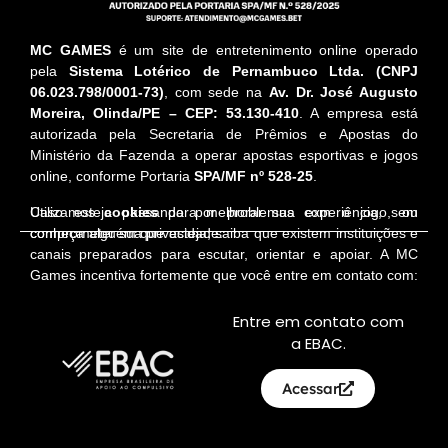
MC GAMES
é um site de entretenimento online operado
pela
Sistema Lotérico de Pernambuco Ltda. (CNPJ
06.023.798/0001-73)
, com sede na
Av. Dr. José Augusto
Moreira, Olinda/PE – CEP: 53.130-410
. A empresa está
autorizada pela Secretaria de Prêmios e Apostas do
Ministério da Fazenda a operar apostas esportivas e jogos
online, conforme Portaria
SPA/MF nº 528-25
.
Utilizamos
cookies
para melhorar sua experiência, sem
Caso esteja passando por problemas com o jogo, ou
comprometer sua privacidade.
conheça alguém que esteja, saiba que existem instituições e
canais preparados para escutar, orientar e apoiar. A MC
Games incentiva fortemente que você entre em contato com:
Entre em contato com
a EBAC.
Acessar