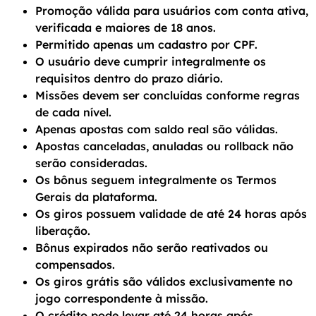
Promoção válida para usuários com conta ativa,
verificada e maiores de 18 anos.
Permitido apenas um cadastro por CPF.
O usuário deve cumprir integralmente os
requisitos dentro do prazo diário.
Missões devem ser concluídas conforme regras
de cada nível.
Apenas apostas com saldo real são válidas.
Apostas canceladas, anuladas ou rollback não
serão consideradas.
Os bônus seguem integralmente os Termos
Gerais da plataforma.
Os giros possuem validade de até 24 horas após
liberação.
Bônus expirados não serão reativados ou
compensados.
Os giros grátis são válidos exclusivamente no
jogo correspondente à missão.
O crédito pode levar até 24 horas após