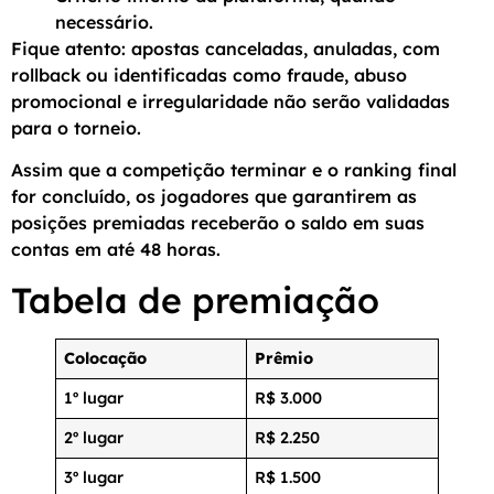
necessário.
Fique atento: apostas canceladas, anuladas, com
rollback ou identificadas como fraude, abuso
promocional e irregularidade não serão validadas
para o torneio.
Assim que a competição terminar e o ranking final
for concluído, os jogadores que garantirem as
posições premiadas receberão o saldo em suas
contas em até 48 horas.
Tabela de premiação
Colocação
Prêmio
1º lugar
R$ 3.000
2º lugar
R$ 2.250
3º lugar
R$ 1.500