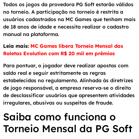
Todos os jogos da provedora PG Soft estarão válidos
no torneio. A participação no torneio é restrita a
usuários cadastrados na MC Games que tenham mais
de 18 anos de idade e necessita realizar o cadastro
manual na plataforma.
Leia mais:
MC Games libera Torneio Mensal das
Roletas Evolution com R$ 20 mil em prêmios
Para pontuar, o jogador deve realizar apostas com
saldo real e seguir estritamente as regras
estabelecidas no regulamento. Alinhada às diretrizes
de jogo responsável, a empresa reserva-se o direito
de desclassificar usuários que apresentem atividades
irregulares, abusivas ou suspeitas de fraude.
Saiba como funciona o
Torneio Mensal da PG Soft