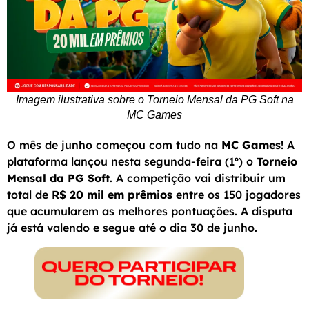
Imagem ilustrativa sobre o Torneio Mensal da PG Soft na
MC Games
O mês de junho começou com tudo na
MC Games
! A
plataforma lançou nesta segunda-feira (1º) o
Torneio
Mensal da PG Soft
. A competição vai distribuir um
total de
R$ 20 mil em prêmios
entre os 150 jogadores
que acumularem as melhores pontuações. A disputa
já está valendo e segue até o dia 30 de junho.