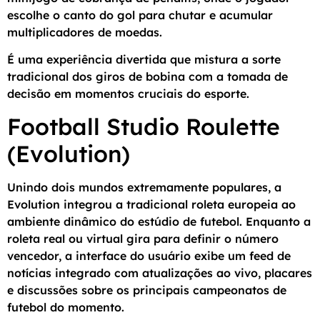
escolhe o canto do gol para chutar e acumular
multiplicadores de moedas.
É uma experiência divertida que mistura a sorte
tradicional dos giros de bobina com a tomada de
decisão em momentos cruciais do esporte.
Football Studio Roulette
(Evolution)
Unindo dois mundos extremamente populares, a
Evolution integrou a tradicional roleta europeia ao
ambiente dinâmico do estúdio de futebol. Enquanto a
roleta real ou virtual gira para definir o número
vencedor, a interface do usuário exibe um feed de
notícias integrado com atualizações ao vivo, placares
e discussões sobre os principais campeonatos de
futebol do momento.