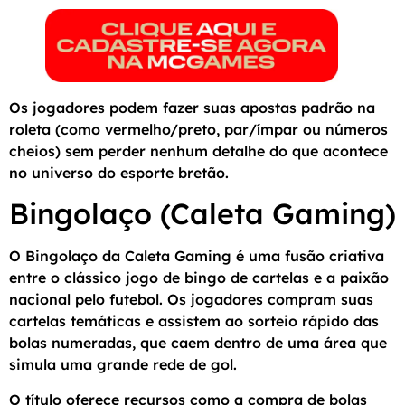
Os jogadores podem fazer suas apostas padrão na
roleta (como vermelho/preto, par/ímpar ou números
cheios) sem perder nenhum detalhe do que acontece
no universo do esporte bretão.
Bingolaço (Caleta Gaming)
O Bingolaço da Caleta Gaming é uma fusão criativa
entre o clássico jogo de bingo de cartelas e a paixão
nacional pelo futebol. Os jogadores compram suas
cartelas temáticas e assistem ao sorteio rápido das
bolas numeradas, que caem dentro de uma área que
simula uma grande rede de gol.
O título oferece recursos como a compra de bolas