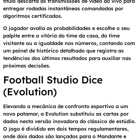
título descarta as transmissões de vídeo ao vivo para
entregar rodadas instantâneas comandadas por
algoritmos certificados.
O jogador avalia as probabilidades e escolhe o seu
palpite entre a vitória do time da casa, do time
visitante ou a igualdade nos números, contando com
um painel de histórico detalhado que registra as
tendências dos últimos resultados para auxiliar nas
próximas decisões.
Football Studio Dice
(Evolution)
Elevando a mecânica de confronto esportivo a um
novo patamar, a Evolution substituiu as cartas por
dados nesta versão inovadora do clássico de estúdio.
O jogo é dividido em dois tempos regulamentares,
onde dois dados são lançados para o Mandante e