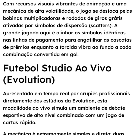
Com recursos visuais vibrantes de animação e uma
mecânica de alta volatilidade, o jogo se destaca pelas
bobinas multiplicadoras e rodadas de giros grátis
ativadas por símbolos de dispersão (scatters). A
grande jogada aqui é alinhar os símbolos idênticos
nas linhas de pagamento para engatilhar as cascatas
de prêmios enquanto a torcida vibra ao fundo a cada
combinação convertida em gol.
Futebol Studio Ao Vivo
(Evolution)
Apresentado em tempo real por crupiês profissionais
diretamente dos estúdios da Evolution, esta
modalidade ao vivo simula um ambiente de debate
esportivo de alto nível combinado com um jogo de
cartas rápido.
A mecânica é extremamente simples e direta: duas