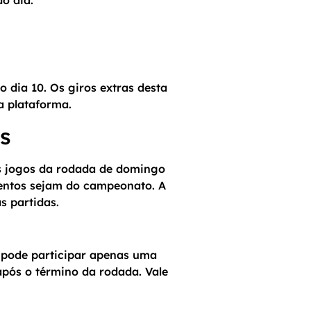
o dia.
dia 10. Os giros extras desta
a plataforma.
s
os jogos da rodada de domingo
eventos sejam do campeonato. A
s partidas.
 pode participar apenas uma
após o término da rodada. Vale