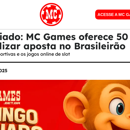
ACESSE A MC 
ado: MC Games oferece 50 
izar aposta no Brasileirão
tivas e os jogos online de slot
025