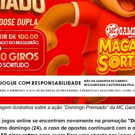
agem ilustrativa sobre a ação "Domingo Premiado" da MC Ga
 e jogos online se encontram novamente na promoção
“D
ximo domingo (24), a casa de apostas continuará com a 