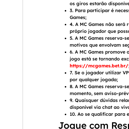
os giros estarão disponíve
3. Para participar é nece
Games;
4. A MC Games não será re
próprio jogador que possa
5. A MC Games reserva-se
motivos que envolvam seg
6. A MC Games promove o 
jogo está se tornando exce
https://mcgames.bet.br/
7. Se o jogador utilizar 
por qualquer jogada;
8. A MC Games reserva-se 
momento, sem aviso-prévio
9. Quaisquer dúvidas rel
disponível via chat ao viv
10. Ao se qualificar para
Jogue com Res