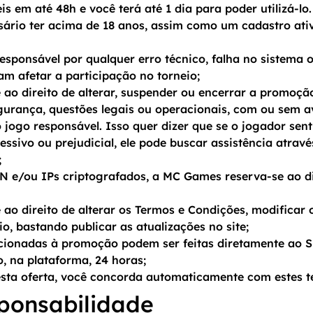
is em até 48h e você terá até 1 dia para poder utilizá-lo
ssário ter acima de 18 anos, assim como um cadastro ati
sponsável por qualquer erro técnico, falha no sistema o
m afetar a participação no torneio;
 ao direito de alterar, suspender ou encerrar a promoç
urança, questões legais ou operacionais, com ou sem av
jogo responsável. Isso quer dizer que se o jogador sen
ssivo ou prejudicial, ele pode buscar assistência atravé
;
VPN e/ou IPs criptografados, a MC Games reserva-se ao di
ao direito de alterar os Termos e Condições, modificar o
, bastando publicar as atualizações no site;
acionadas à promoção podem ser feitas diretamente ao 
o, na plataforma, 24 horas;
 esta oferta, você concorda automaticamente com estes 
ponsabilidade