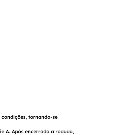
e condições, tornando-se
ie A. Após encerrada a rodada,