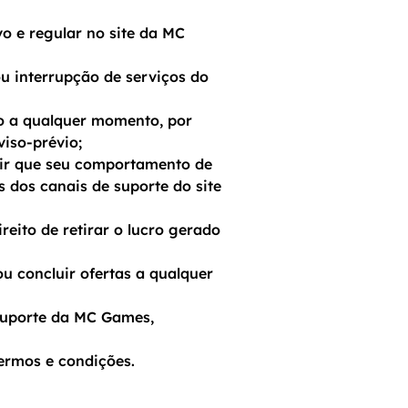
.
vo e regular no site da MC
u interrupção de serviços do
ão a qualquer momento, por
iso-prévio;
tir que seu comportamento de
s dos canais de suporte do site
reito de retirar o lucro gerado
u concluir ofertas a qualquer
Suporte da MC Games,
termos e condições.