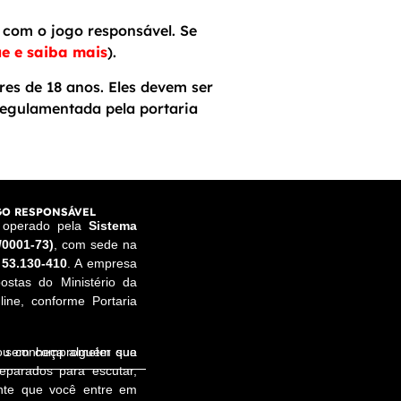
com o jogo responsável. Se
ue e saiba mais
).
res de 18 anos. Eles devem ser
egulamentada pela portaria
O RESPONSÁVEL
e operado pela
Sistema
/0001-73)
, com sede na
 53.130-410
. A empresa
ostas do Ministério da
ine, conforme Portaria
a, sem comprometer sua
 ou conheça alguém que
reparados para escutar,
ente que você entre em