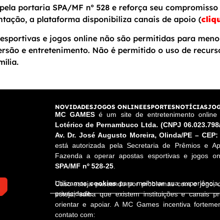
ela portaria SPA/MF nº 528 e reforça seu compromisso 
ntação, a plataforma disponibiliza canais de apoio (
cliq
esportivas e jogos online não são permitidas para meno
rsão e entretenimento. Não é permitido o uso de recur
ília.
NOVIDADES
JOGOS ONLINE
ESPORTES
NOTÍCIAS
JOG
MC GAMES
é um site de entretenimento onlin
Lotérico de Pernambuco Ltda. (CNPJ 06.023.798
Av. Dr. José Augusto Moreira, Olinda/PE – CEP:
está autorizada pela Secretaria de Prêmios e Ap
Fazenda a operar apostas esportivas e jogos onl
SPA/MF nº 528-25
.
Utilizamos
cookies
para melhorar sua experiênci
Caso esteja passando por problemas com o jogo,
privacidade.
esteja, saiba que existem instituições e canais p
orientar e apoiar. A MC Games incentiva fortem
contato com: