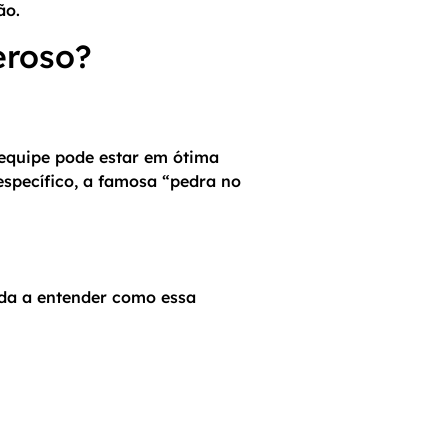
ão.
eroso?
 equipe pode estar em ótima
específico, a famosa “pedra no
juda a entender como essa