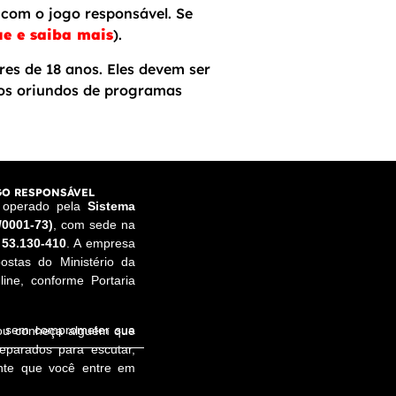
com o jogo responsável. Se
ue e saiba mais
).
res de 18 anos. Eles devem ser
sos oriundos de programas
O RESPONSÁVEL
e operado pela
Sistema
/0001-73)
, com sede na
 53.130-410
. A empresa
ostas do Ministério da
ine, conforme Portaria
a, sem comprometer sua
 ou conheça alguém que
reparados para escutar,
ente que você entre em