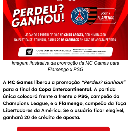
Imagem ilustrativa da promoção da MC Games para
Flamengo x PSG
A
MC Games
liberou a promoção
“Perdeu? Ganhou!”
para a final da
Copa Intercontinental
. A partida
única colocará frente a frente o
PSG
, campeão da
Champions League, e o
Flamengo
, campeão da Taça
Libertadores da América. Se o usuário ficar elegível,
ganhará 20 de crédito de aposta.