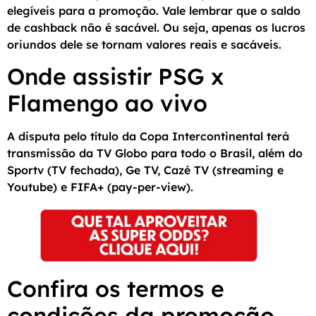
elegíveis para a promoção. Vale lembrar que o saldo
de cashback não é sacável. Ou seja, apenas os lucros
oriundos dele se tornam valores reais e sacáveis.
Onde assistir PSG x
Flamengo ao vivo
A disputa pelo título da Copa Intercontinental terá
transmissão da TV Globo para todo o Brasil, além do
Sportv (TV fechada), Ge TV, Cazé TV (streaming e
Youtube) e FIFA+ (pay-per-view).
Confira os termos e
condições da promoção