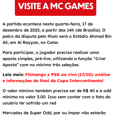
A partida acontece nesta quarta-feira, 17 de
dezembro de 2025, a partir das 14h (de Brasília). O
palco da disputa pelo título será o Estádio Ahmad Bin
Ali, em Al Rayyan, no Catar.
Para participar, o jogador precisa realizar uma
aposta simples, pré-live, utilizando a função “Criar
Aposta” com no mínimo três seleções.
Leia mais:
Flamengo x PSG ao vivo (17/02): análise
e informações da final da Copa Intercontinental
O valor mínimo também precisa ser de R$ 40 e a odd
mínima no valor 3.00. Isso sem contar com o fato do
usuário ter sofrido um red
Mercados de Super Odd, par ou ímpar não estarão