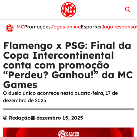
MC
Promoções
Jogos online
Esportes
Jogo responsá
Flamengo x PSG: Final da
Copa Intercontinental
conta com promoção
“Perdeu? Ganhou!” da MC
Games
O duelo único acontece nesta quarta-feira, 17 de
dezembro de 2025
Redação
dezembro 15, 2025