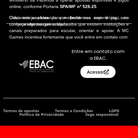
Ministério da Fazenda a operar apostas esportivas e jogos
online, conforme Portaria
SPA/MF nº 528-25
.
Utilizamos
cookies
para melhorar sua experiência, sem
Caso esteja passando por problemas com o jogo, ou
comprometer sua privacidade.
conheça alguém que esteja, saiba que existem instituições e
canais preparados para escutar, orientar e apoiar. A MC
Games incentiva fortemente que você entre em contato com:
Entre em contato com
a EBAC.
Acessar
Termos de apostas
Termos e Condições
LGPD
Política de Privacidade
Jogo responsável