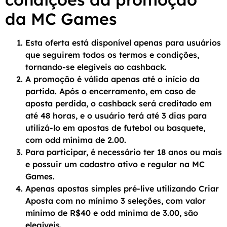
da MC Games
Esta oferta está disponível apenas para usuários
que seguirem todos os termos e condições,
tornando-se elegíveis ao cashback.
A promoção é válida apenas até o início da
partida. Após o encerramento, em caso de
aposta perdida, o cashback será creditado em
até 48 horas, e o usuário terá até 3 dias para
utilizá-lo em apostas de futebol ou basquete,
com odd mínima de 2.00.
Para participar, é necessário ter 18 anos ou mais
e possuir um cadastro ativo e regular na MC
Games.
Apenas apostas simples pré-live utilizando Criar
Aposta com no mínimo 3 seleções, com valor
mínimo de R$40 e odd mínima de 3.00, são
elegíveis.