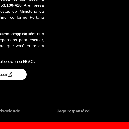
 53.130-410
. A empresa
ostas do Ministério da
ine, conforme Portaria
a, sem comprometer sua
 ou conheça alguém que
reparados para escutar,
ente que você entre em
ato com a EBAC.
ssar
Privacidade
Jogo responsável