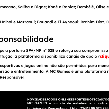
cano, Saliba e Digne; Koné e Rabiot; Dembélé, Olise e
Halhal e Mazraoui; Bouaddi e El Aynaoui; Brahim Díaz, 
ponsabilidade
ela portaria SPA/MF nº 528 e reforça seu compromisso 
ntação, a plataforma disponibiliza canais de apoio (
cliq
esportivas e jogos online não são permitidas para meno
ersão e entretenimento. A MC Games é uma plataforma r
Responsável.
NOVIDADES
JOGOS ONLINE
ESPORTES
NOTÍCIAS
JOG
MC GAMES
é um site de entretenimento onlin
Lotérico de Pernambuco Ltda. (CNPJ 06.023.798