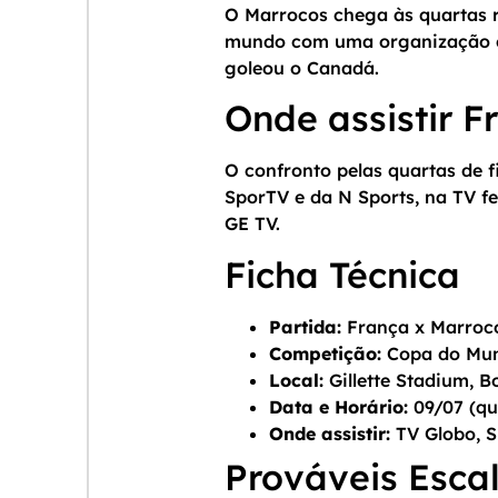
O Marrocos chega às quartas 
mundo com uma organização co
goleou o Canadá.
Onde assistir F
O confronto pelas quartas de f
SporTV e da N Sports, na TV f
GE TV.
Ficha Técnica
Partida:
França x Marroc
Competição:
Copa do Mund
Local:
Gillette Stadium, B
Data e Horário:
09/07 (qui
Onde assistir:
TV Globo, S
Prováveis Esca