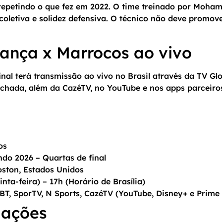
repetindo o que fez em 2022. O time treinado por Moha
letiva e solidez defensiva. O técnico não deve promov
rança x Marrocos ao vivo
inal terá transmissão ao vivo no Brasil através da TV Gl
echada, além da CazéTV, no YouTube e nos apps parceiros
os
o 2026 – Quartas de final
oston, Estados Unidos
nta-feira) – 17h (Horário de Brasília)
BT, SporTV, N Sports, CazéTV (YouTube, Disney+ e Prime
lações