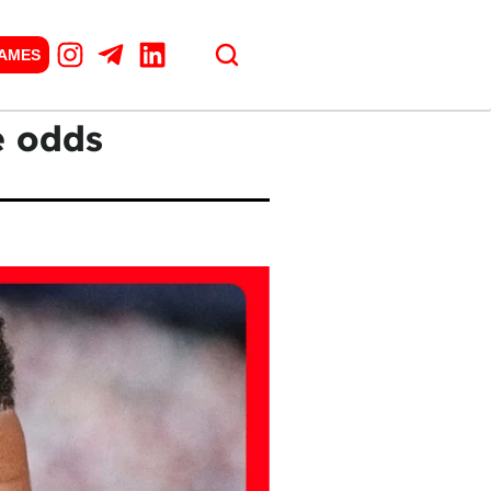
GAMES
e odds