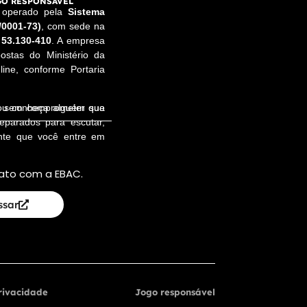
O RESPONSÁVEL
e operado pela
Sistema
/0001-73)
, com sede na
 53.130-410
. A empresa
ostas do Ministério da
ine, conforme Portaria
a, sem comprometer sua
 ou conheça alguém que
reparados para escutar,
ente que você entre em
ato com a EBAC.
ssar
Privacidade
Jogo responsável