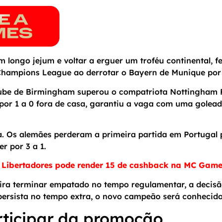
m longo jejum e voltar a erguer um troféu continental, f
Champions League ao derrotar o Bayern de Munique por 
clube de Birmingham superou o compatriota Nottingham F
 por 1 a 0 fora de casa, garantiu a vaga com uma golead
a. Os alemães perderam a primeira partida em Portugal p
 por 3 a 1.
 Libertadores pode render 15 de cashback na MC Game
eira terminar empatado no tempo regulamentar, a decisã
persista no tempo extra, o novo campeão será conhecido
ticipar da promoção