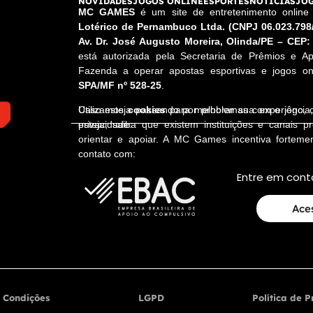
NOVIDADES
JOGOS ONLINE
ESPORTES
NOTÍCIAS
JOG
MC GAMES
é um site de entretenimento onlin
Lotérico de Pernambuco Ltda. (CNPJ 06.023.798
Av. Dr. José Augusto Moreira, Olinda/PE – CEP:
está autorizada pela Secretaria de Prêmios e Ap
Fazenda a operar apostas esportivas e jogos onl
SPA/MF nº 528-25
.
Utilizamos
cookies
para melhorar sua experiênci
Caso esteja passando por problemas com o jogo,
privacidade.
esteja, saiba que existem instituições e canais p
orientar e apoiar. A MC Games incentiva fortem
contato com:
Entre em cont
Ace
 Condições
LGPD
Política de 