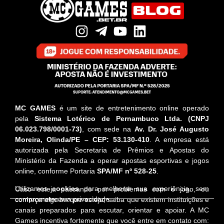
MC GAMES
é um site de entretenimento online operado
pela
Sistema Lotérico de Pernambuco Ltda. (CNPJ
06.023.798/0001-73)
, com sede na
Av. Dr. José Augusto
Moreira, Olinda/PE – CEP: 53.130-410
. A empresa está
autorizada pela Secretaria de Prêmios e Apostas do
Ministério da Fazenda a operar apostas esportivas e jogos
online, conforme Portaria
SPA/MF nº 528-25
.
Utilizamos
cookies
para melhorar sua experiência, sem
Caso esteja passando por problemas com o jogo, ou
comprometer sua privacidade.
conheça alguém que esteja, saiba que existem instituições e
canais preparados para escutar, orientar e apoiar. A MC
Games incentiva fortemente que você entre em contato com: