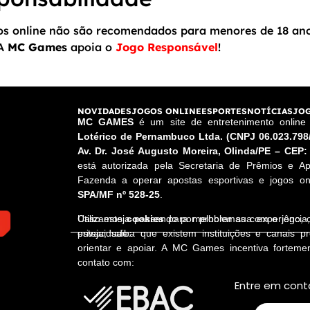
gos online não são recomendados para menores de 18 an
 A
MC Games
apoia o
Jogo Responsável
!
NOVIDADES
JOGOS ONLINE
ESPORTES
NOTÍCIAS
JOG
MC GAMES
é um site de entretenimento onlin
Lotérico de Pernambuco Ltda. (CNPJ 06.023.798
Av. Dr. José Augusto Moreira, Olinda/PE – CEP:
está autorizada pela Secretaria de Prêmios e Ap
Fazenda a operar apostas esportivas e jogos onl
SPA/MF nº 528-25
.
Utilizamos
cookies
para melhorar sua experiênci
Caso esteja passando por problemas com o jogo,
privacidade.
esteja, saiba que existem instituições e canais p
orientar e apoiar. A MC Games incentiva fortem
contato com:
Entre em cont