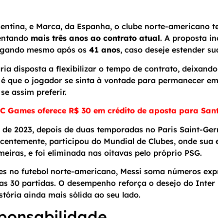
gentina, e Marca, da Espanha, o clube norte-americano t
centando
mais
três anos ao contrato atual
. A proposta i
 jogando mesmo após os
41 anos
, caso deseje estender s
aria disposta a flexibilizar o tempo de contrato, deixan
 é que o jogador se sinta à vontade para permanecer em
se assim preferir.
 Games oferece R$ 30 em crédito de aposta para San
 de 2023, depois de duas temporadas no Paris Saint-Ger
ecentemente, participou do Mundial de Clubes, onde su
meiras, e foi eliminada nas oitavas pelo próprio PSG.
s no futebol norte-americano, Messi soma números expr
nas 30 partidas. O desempenho reforça o desejo do Inte
tória ainda mais sólida ao seu lado.
ponsabilidade