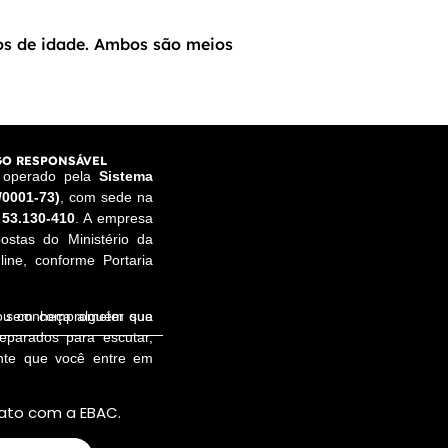
os de idade. Ambos são meios
O RESPONSÁVEL
e operado pela
Sistema
/0001-73)
, com sede na
 53.130-410
. A empresa
ostas do Ministério da
ine, conforme Portaria
a, sem comprometer sua
 ou conheça alguém que
reparados para escutar,
ente que você entre em
ato com a EBAC.