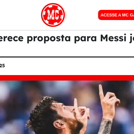
ACESSE A MC 
erece proposta para Messi j
25