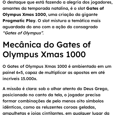
O destaque que está fazendo a alegria dos jogadores,
amantes da temporada natalina, é o slot
Gates of
Olympus Xmas 1000
, uma criação da gigante
Pragmatic Play
. O slot mistura a temática mais
aguardada do ano com a ação do consagrado
“Gates of Olympus”
.
Mecânica do Gates of
Olympus Xmas 1000
O Gates of Olympus Xmas 1000 é ambientado em um
painel 6×5, capaz de multiplicar as apostas em até
incríveis 15.000x.
A missão é clara: sob o olhar atento do Deus Grego,
posicionado no canto da tela, o jogador precisa
formar combinações de pelo menos oito símbolos
idênticos, como as reluzentes coroas geladas,
ampulhetas e joias cintilantes, em qualquer lugar da