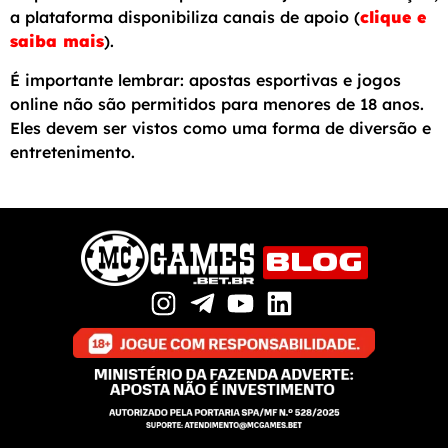
a plataforma disponibiliza canais de apoio (
clique e
saiba mais
).
É importante lembrar: apostas esportivas e jogos
online não são permitidos para menores de 18 anos.
Eles devem ser vistos como uma forma de diversão e
entretenimento.