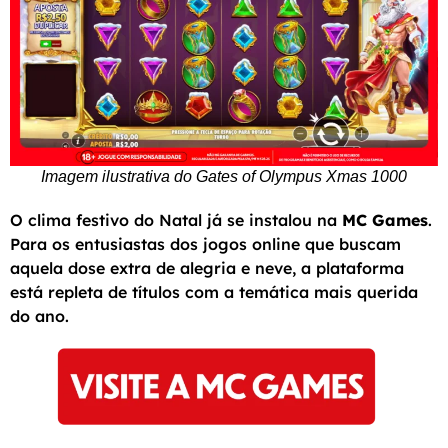
Imagem ilustrativa do Gates of Olympus Xmas 1000
O clima festivo do Natal já se instalou na
MC Games
.
Para os entusiastas dos jogos online que buscam
aquela dose extra de alegria e neve, a plataforma
está repleta de títulos com a temática mais querida
do ano.