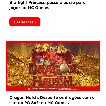
Starlight Princess: passo a passo para
jogar na MC Games
SAIBA MAIS
Dragon Hatch: Desperte os dragões com o
slot da PG Soft na MC Games