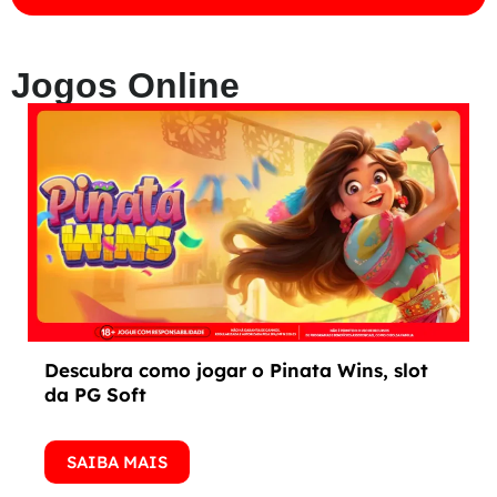
Jogos Online
Descubra como jogar o Pinata Wins, slot
da PG Soft
SAIBA MAIS