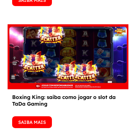
SAIBA MAIS
Boxing King: saiba como jogar o slot da
TaDa Gaming
SAIBA MAIS