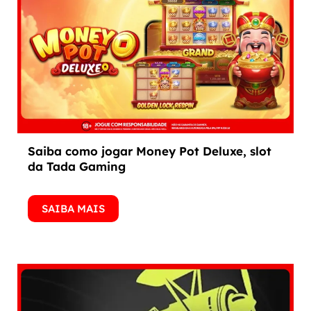
Saiba como jogar Money Pot Deluxe, slot
da Tada Gaming
SAIBA MAIS