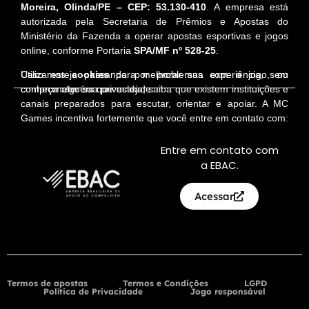
Moreira, Olinda/PE – CEP: 53.130-410
. A empresa está
autorizada pela Secretaria de Prêmios e Apostas do
Ministério da Fazenda a operar apostas esportivas e jogos
online, conforme Portaria
SPA/MF nº 528-25
.
Utilizamos
cookies
para melhorar sua experiência, sem
Caso esteja passando por problemas com o jogo, ou
comprometer sua privacidade.
conheça alguém que esteja, saiba que existem instituições e
canais preparados para escutar, orientar e apoiar. A MC
Games incentiva fortemente que você entre em contato com:
Entre em contato com
a EBAC.
Acessar
Termos de apostas
Termos e Condições
LGPD
Política de Privacidade
Jogo responsável