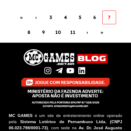
«
‹
3
4
5
6
7
8
9
10
11
›
»
MC GAMES
é um site de entretenimento online operado
pela
Sistema Lotérico de Pernambuco Ltda. (CNPJ
06.023.798/0001-73)
, com sede na
Av. Dr. José Augusto