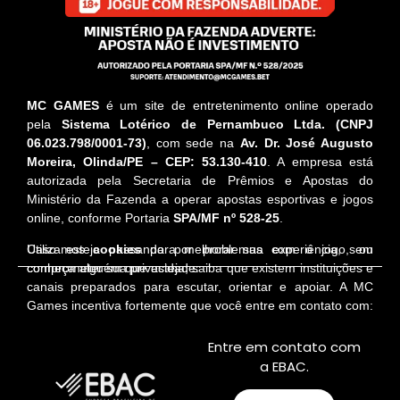
MC GAMES
é um site de entretenimento online operado
pela
Sistema Lotérico de Pernambuco Ltda. (CNPJ
06.023.798/0001-73)
, com sede na
Av. Dr. José Augusto
Moreira, Olinda/PE – CEP: 53.130-410
. A empresa está
autorizada pela Secretaria de Prêmios e Apostas do
Ministério da Fazenda a operar apostas esportivas e jogos
online, conforme Portaria
SPA/MF nº 528-25
.
Utilizamos
cookies
para melhorar sua experiência, sem
Caso esteja passando por problemas com o jogo, ou
comprometer sua privacidade.
conheça alguém que esteja, saiba que existem instituições e
canais preparados para escutar, orientar e apoiar. A MC
Games incentiva fortemente que você entre em contato com:
Entre em contato com
a EBAC.