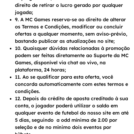
direito de retirar o lucro gerado por qualquer
jogada;
9. A MC Games reserva-se ao direito de alterar
os Termos e Condições, modificar ou concluir
ofertas a qualquer momento, sem aviso-prévio,
bastando publicar as atualizações no site;
10. Quaisquer dúvidas relacionadas à promoção
podem ser feitas diretamente ao Suporte da MC
Games, disponível via chat ao vivo, na
plataforma, 24 horas;
11. Ao se qualificar para esta oferta, você
concorda automaticamente com estes termos e
condições.
12. Depois do crédito de aposta creditado à sua
conta, o jogador poderá utilizar o saldo em
qualquer evento de futebol do nosso site em até
5 dias, seguindo a odd mínima de 2.00 por
seleção e de no mínimo dois eventos por