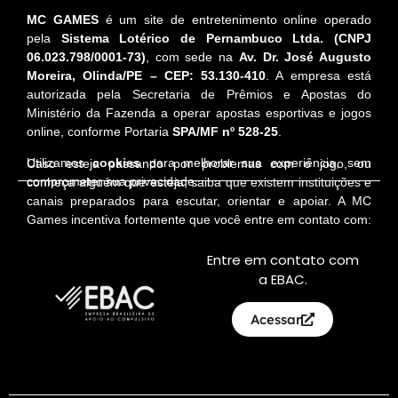
MC GAMES
é um site de entretenimento online operado
pela
Sistema Lotérico de Pernambuco Ltda. (CNPJ
06.023.798/0001-73)
, com sede na
Av. Dr. José Augusto
Moreira, Olinda/PE – CEP: 53.130-410
. A empresa está
autorizada pela Secretaria de Prêmios e Apostas do
Ministério da Fazenda a operar apostas esportivas e jogos
online, conforme Portaria
SPA/MF nº 528-25
.
Utilizamos
cookies
para melhorar sua experiência, sem
Caso esteja passando por problemas com o jogo, ou
comprometer sua privacidade.
conheça alguém que esteja, saiba que existem instituições e
canais preparados para escutar, orientar e apoiar. A MC
Games incentiva fortemente que você entre em contato com:
Entre em contato com
a EBAC.
Acessar