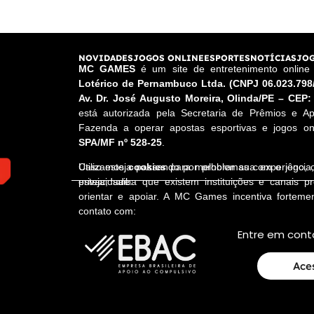
NOVIDADES
JOGOS ONLINE
ESPORTES
NOTÍCIAS
JOG
MC GAMES
é um site de entretenimento onlin
Lotérico de Pernambuco Ltda. (CNPJ 06.023.798
Av. Dr. José Augusto Moreira, Olinda/PE – CEP:
está autorizada pela Secretaria de Prêmios e Ap
Fazenda a operar apostas esportivas e jogos onl
SPA/MF nº 528-25
.
Utilizamos
cookies
para melhorar sua experiênci
Caso esteja passando por problemas com o jogo,
privacidade.
esteja, saiba que existem instituições e canais p
orientar e apoiar. A MC Games incentiva fortem
contato com:
Entre em cont
Ace