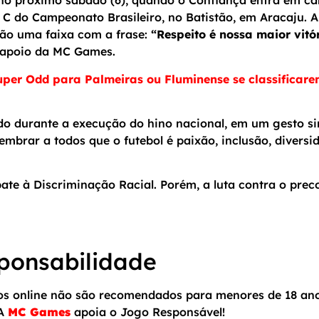
no próximo sábado (6), quando o Confiança entra em c
e C do Campeonato Brasileiro, no Batistão, em Aracaju. An
ão uma faixa com a frase:
“Respeito é nossa maior vitó
 apoio da MC Games.
er Odd para Palmeiras ou Fluminense se classificarem
do durante a execução do hino nacional, em um gesto si
 lembrar a todos que o futebol é paixão, inclusão, diver
te à Discriminação Racial. Porém, a luta contra o prec
ponsabilidade
gos online não são recomendados para menores de 18 an
 A
MC Games
apoia o Jogo Responsável!