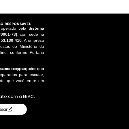
O RESPONSÁVEL
e operado pela
Sistema
/0001-73)
, com sede na
 53.130-410
. A empresa
ostas do Ministério da
ine, conforme Portaria
a, sem comprometer sua
 ou conheça alguém que
reparados para escutar,
ente que você entre em
ato com a EBAC.
ssar