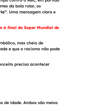
ampo contra o ABC, em partida
tes da bola rolar, os
ria”
. Uma mensagem clara e
 à final do Super Mundial de
mbólico, mas cheio de
sidade e que o racismo não pode
onceito precisa acontecer
os de idade. Ambos são meios