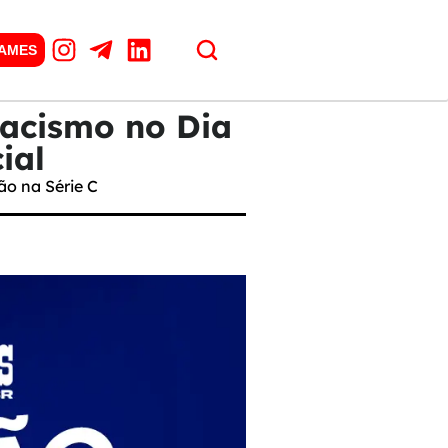
GAMES
racismo no Dia
ial
o na Série C