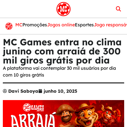
MC
Promoções
Jogos online
Esportes
Jogo responsá
MC Games entra no clima
junino com arraiá de 300
mil giros grátis por dia
A plataforma vai contemplar 30 mil usuários por dia
com 10 giros grátis
Davi Saboya
junho 10, 2025