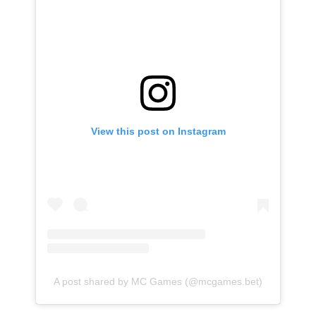
View this post on Instagram
A post shared by MC Games (@mcgames.bet)