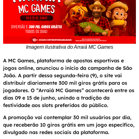
Imagem ilustrativa do Arraiá MC Games
A MC Games, plataforma de apostas esportivas e
jogos online, anunciou o início da campanha de São
João. A partir dessa segunda-feira (9), o site vai
distribuir diariamente 300 mil giros grátis para os
jogadores. O “Arraiá MC Games” acontecerá entre os
dias 09 e 15 de junho, unindo a tradição da
festividade aos slots preferidos do público.
A promoção vai contemplar 30 mil usuários por dia,
que receberão 10 giros grátis em um jogo específico,
divulgado nas redes sociais da plataforma.