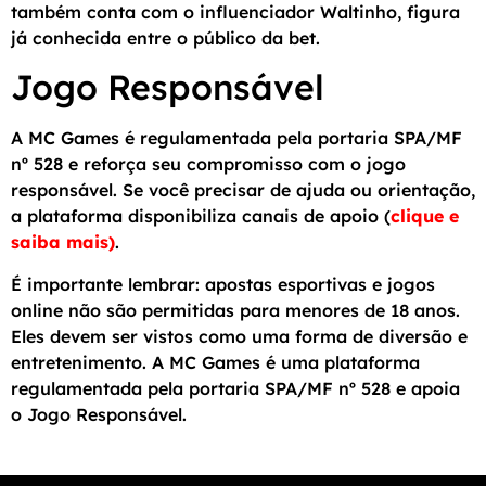
também conta com o influenciador Waltinho, figura
já conhecida entre o público da bet.
Jogo Responsável
A MC Games é regulamentada pela portaria SPA/MF
nº 528 e reforça seu compromisso com o jogo
responsável. Se você precisar de ajuda ou orientação,
a plataforma disponibiliza canais de apoio (
clique e
saiba mais)
.
É importante lembrar: apostas esportivas e jogos
online não são permitidas para menores de 18 anos.
Eles devem ser vistos como uma forma de diversão e
entretenimento. A MC Games é uma plataforma
regulamentada pela portaria SPA/MF nº 528 e apoia
o Jogo Responsável.