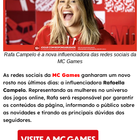
Rafa Campelo é a nova influenciadora das redes sociais da
MC Games
As redes sociais da
MC Games
ganharam um novo
rosto nos últimos dias: a influenciadora
Rafaella
Campelo
. Representando as mulheres no universo
dos jogos online, Rafa será responsável por garantir
os conteúdos da página, informando o público sobre
as novidades e tirando as principais dúvidas dos
seguidores.