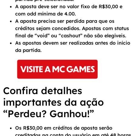
A aposta deve ser no valor fixo de R$30,00 e
com odd mínima de 4.00.
A aposta precisa ser perdida para que os
créditos sejam concedidos. Apostas com status
final de “void” ou “cashout” não são elegíveis.
As apostas devem ser realizadas antes do início
da partida.
Confira detalhes
importantes da ação
“Perdeu? Ganhou!”
Os R$30,00 em créditos de aposta serão
creditados na conta do usuário em até 48 horas