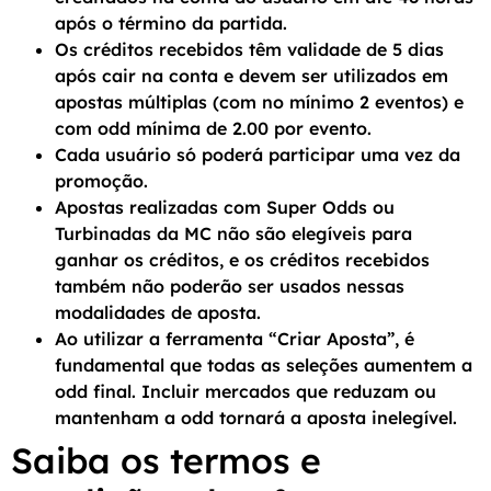
após o término da partida.
Os créditos recebidos têm validade de 5 dias
após cair na conta e devem ser utilizados em
apostas múltiplas (com no mínimo 2 eventos) e
com odd mínima de 2.00 por evento.
Cada usuário só poderá participar uma vez da
promoção.
Apostas realizadas com Super Odds ou
Turbinadas da MC não são elegíveis para
ganhar os créditos, e os créditos recebidos
também não poderão ser usados nessas
modalidades de aposta.
Ao utilizar a ferramenta “Criar Aposta”, é
fundamental que todas as seleções aumentem a
odd final. Incluir mercados que reduzam ou
mantenham a odd tornará a aposta inelegível.
Saiba os termos e