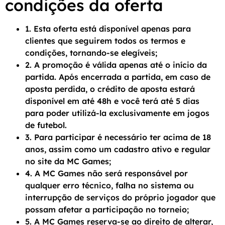
condições da oferta
1. Esta oferta está disponível apenas para
clientes que seguirem todos os termos e
condições, tornando-se elegíveis;
2. A promoção é válida apenas até o início da
partida. Após encerrada a partida, em caso de
aposta perdida, o crédito de aposta estará
disponível em até 48h e você terá até 5 dias
para poder utilizá-la exclusivamente em jogos
de futebol.
3. Para participar é necessário ter acima de 18
anos, assim como um cadastro ativo e regular
no site da MC Games;
4. A MC Games não será responsável por
qualquer erro técnico, falha no sistema ou
interrupção de serviços do próprio jogador que
possam afetar a participação no torneio;
5. A MC Games reserva-se ao direito de alterar,