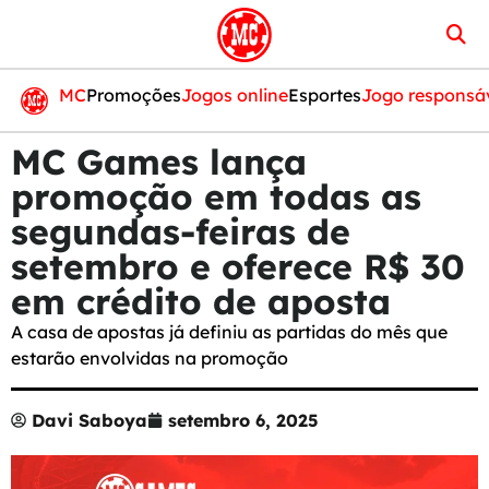
MC
Promoções
Jogos online
Esportes
Jogo responsá
MC Games lança
promoção em todas as
segundas-feiras de
setembro e oferece R$ 30
em crédito de aposta
A casa de apostas já definiu as partidas do mês que
estarão envolvidas na promoção
Davi Saboya
setembro 6, 2025