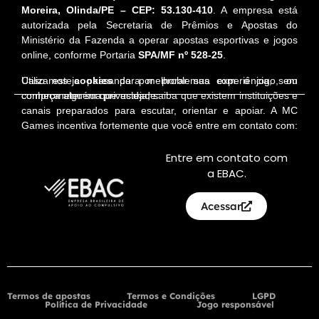
Moreira, Olinda/PE – CEP: 53.130-410
. A empresa está
autorizada pela Secretaria de Prêmios e Apostas do
Ministério da Fazenda a operar apostas esportivas e jogos
online, conforme Portaria
SPA/MF nº 528-25
.
Utilizamos
cookies
para melhorar sua experiência, sem
Caso esteja passando por problemas com o jogo, ou
comprometer sua privacidade.
conheça alguém que esteja, saiba que existem instituições e
canais preparados para escutar, orientar e apoiar. A MC
Games incentiva fortemente que você entre em contato com:
Entre em contato com
a EBAC.
Acessar
Termos de apostas
Termos e Condições
LGPD
Política de Privacidade
Jogo responsável