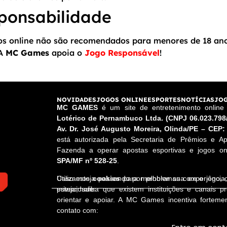
ponsabilidade
gos online não são recomendados para menores de 18 an
 A
MC Games
apoia o
Jogo Responsável
!
NOVIDADES
JOGOS ONLINE
ESPORTES
NOTÍCIAS
JOG
MC GAMES
é um site de entretenimento onlin
Lotérico de Pernambuco Ltda. (CNPJ 06.023.798
Av. Dr. José Augusto Moreira, Olinda/PE – CEP:
está autorizada pela Secretaria de Prêmios e Ap
Fazenda a operar apostas esportivas e jogos onl
SPA/MF nº 528-25
.
Utilizamos
cookies
para melhorar sua experiênci
Caso esteja passando por problemas com o jogo,
privacidade.
esteja, saiba que existem instituições e canais p
orientar e apoiar. A MC Games incentiva fortem
contato com: