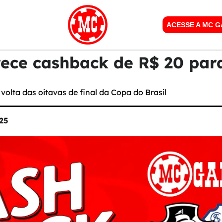
ACESSE A MC 
ece cashback de R$ 20 para
 volta das oitavas de final da Copa do Brasil
25