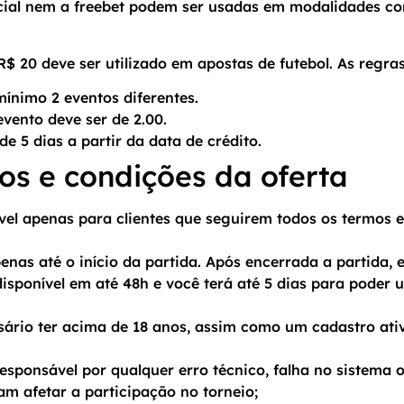
cial nem a freebet podem ser usadas em modalidades c
$ 20 deve ser utilizado em apostas de futebol. As regras
mínimo 2 eventos diferentes.
vento deve ser de 2.00.
e 5 dias a partir da data de crédito.
os e condições da oferta
nível apenas para clientes que seguirem todos os termos 
enas até o início da partida. Após encerrada a partida, 
disponível em até 48h e você terá até 5 dias para poder u
ssário ter acima de 18 anos, assim como um cadastro ati
sponsável por qualquer erro técnico, falha no sistema o
m afetar a participação no torneio;