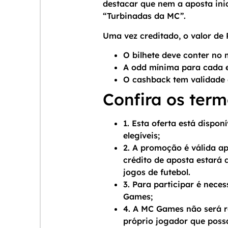
destacar que nem a aposta ini
“Turbinadas da MC”.
Uma vez creditado, o valor de R
O bilhete deve conter no 
A odd mínima para cada e
O cashback tem validade d
Confira os term
1. Esta oferta está dispo
elegíveis;
2. A promoção é válida ap
crédito de aposta estará 
jogos de futebol.
3. Para participar é nece
Games;
4. A MC Games não será re
próprio jogador que possa