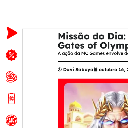
Missão do Dia:
Gates of Olymp
A ação da MC Games envolve dois
Davi Saboya
outubro 16, 