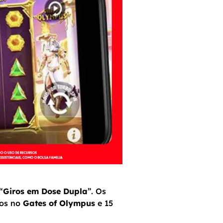
“
Giros em Dose Dupla
”. Os
ros no
Gates of Olympus
e 15