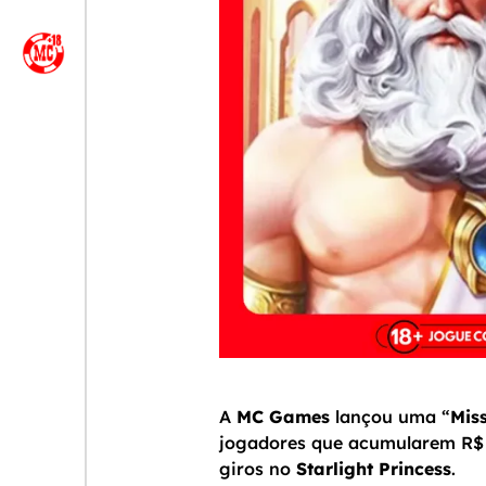
A
MC Games
lançou uma “
Mis
jogadores que acumularem R$ 
giros no
Starlight Princess
.