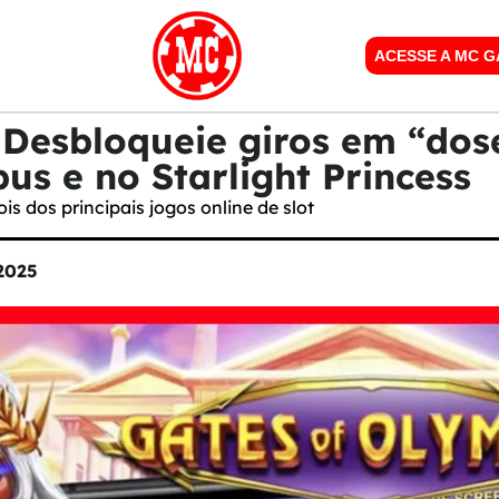
ACESSE A MC 
 Desbloqueie giros em “dos
us e no Starlight Princess
 dos principais jogos online de slot
2025