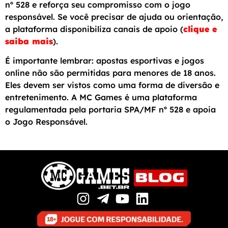
nº 528 e reforça seu compromisso com o jogo
responsável. Se você precisar de ajuda ou orientação,
a plataforma disponibiliza canais de apoio (
clique e
saiba mais
).
É importante lembrar: apostas esportivas e jogos
online não são permitidas para menores de 18 anos.
Eles devem ser vistos como uma forma de diversão e
entretenimento. A MC Games é uma plataforma
regulamentada pela portaria SPA/MF nº 528 e apoia
o Jogo Responsável.