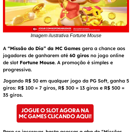
Imagem ilustrativa Fortune Mouse
A
“Missão do Dia” da MC Games
gera a chance aos
jogadores de ganharem até
60 giros
no jogo online
de slot
Fortune Mouse
. A promoção é simples e
progressiva.
Jogando R$ 50 em qualquer jogo da PG Soft, ganha 5
giros: R$ 100 = 7 giros, R$ 300 = 13 giros e R$ 500 =
35 giros.
Para se inscrever, basta acessar a aba de “Missões