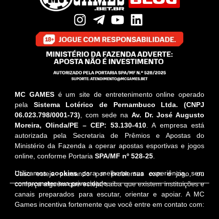
MC GAMES
é um site de entretenimento online operado
pela
Sistema Lotérico de Pernambuco Ltda. (CNPJ
06.023.798/0001-73)
, com sede na
Av. Dr. José Augusto
Moreira, Olinda/PE – CEP: 53.130-410
. A empresa está
autorizada pela Secretaria de Prêmios e Apostas do
Ministério da Fazenda a operar apostas esportivas e jogos
online, conforme Portaria
SPA/MF nº 528-25
.
Utilizamos
cookies
para melhorar sua experiência, sem
Caso esteja passando por problemas com o jogo, ou
comprometer sua privacidade.
conheça alguém que esteja, saiba que existem instituições e
canais preparados para escutar, orientar e apoiar. A MC
Games incentiva fortemente que você entre em contato com: