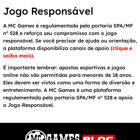
Jogo Responsável
A MC Games é regulamentada pela portaria SPA/MF
nº 528 e reforça seu compromisso com o jogo
responsável. Se você precisar de ajuda ou orientação,
a plataforma disponibiliza canais de apoio (
clique e
saiba mais)
.
É importante lembrar: apostas esportivas e jogos
online não são permitidas para menores de 18 anos.
Eles devem ser vistos como uma forma de diversão e
entretenimento. A MC Games é uma plataforma
regulamentada pela portaria SPA/MF nº 528 e apoia
o Jogo Responsável.