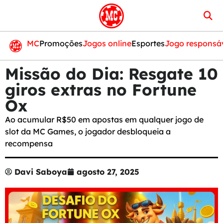
MC
Promoções
Jogos online
Esportes
Jogo responsá
Missão do Dia: Resgate 10
giros extras no Fortune
Ox
Ao acumular R$50 em apostas em qualquer jogo de
slot da MC Games, o jogador desbloqueia a
recompensa
Davi Saboya
agosto 27, 2025