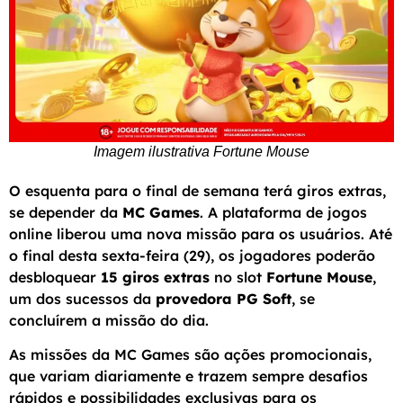
Imagem ilustrativa Fortune Mouse
O esquenta para o final de semana terá giros extras,
se depender da
MC Games
. A plataforma de jogos
online liberou uma nova missão para os usuários. Até
o final desta sexta-feira (29), os jogadores poderão
desbloquear
15 giros extras
no slot
Fortune Mouse
,
um dos sucessos da
provedora PG Soft
, se
concluírem a missão do dia.
As missões da MC Games são ações promocionais,
que variam diariamente e trazem sempre desafios
rápidos e possibilidades exclusivas para os