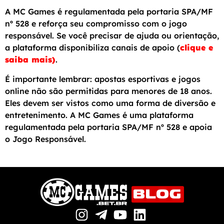
A MC Games é regulamentada pela portaria SPA/MF
nº 528 e reforça seu compromisso com o jogo
responsável. Se você precisar de ajuda ou orientação,
a plataforma disponibiliza canais de apoio (
clique e
saiba mais)
.
É importante lembrar: apostas esportivas e jogos
online não são permitidas para menores de 18 anos.
Eles devem ser vistos como uma forma de diversão e
entretenimento. A MC Games é uma plataforma
regulamentada pela portaria SPA/MF nº 528 e apoia
o Jogo Responsável.