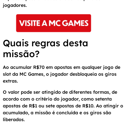
jogadores.
Quais regras desta
missão?
Ao acumular R$70 em apostas em qualquer jogo de
slot da MC Games, o jogador desbloqueia os giros
extras.
O valor pode ser atingido de diferentes formas, de
acordo com o critério do jogador, como setenta
apostas de R$1 ou sete apostas de R$10. Ao atingir o
acumulado, a missão é concluída e os giros são
liberados.