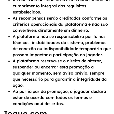
cumprimento integral dos requisitos
estabelecidos.
As recompensas serão creditadas conforme os
critérios operacionais da plataforma e não são
convertíveis diretamente em dinheiro.
A plataforma não se responsabiliza por falhas
técnicas, instabilidades do sistema, problemas
de conexão ou indisponibilidade temporária que
possam impactar a participação do jogador.
A plataforma reserva-se o direito de alterar,
suspender ou encerrar esta promoção a
qualquer momento, sem aviso prévio, sempre
que necessário para garantir a integridade da
ação.
Ao participar da promoção, o jogador declara
estar de acordo com todos os termos e
condições aqui descritos.
Jogue com