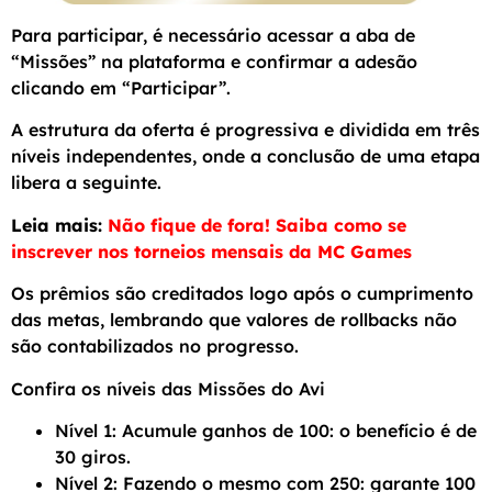
Para participar, é necessário acessar a aba de
“Missões” na plataforma e confirmar a adesão
clicando em “Participar”.
A estrutura da oferta é progressiva e dividida em três
níveis independentes, onde a conclusão de uma etapa
libera a seguinte.
Leia mais:
Não fique de fora! Saiba como se
inscrever nos torneios mensais da MC Games
Os prêmios são creditados logo após o cumprimento
das metas, lembrando que valores de rollbacks não
são contabilizados no progresso.
Confira os níveis das Missões do Avi
Nível 1: Acumule ganhos de 100: o benefício é de
30 giros.
Nível 2: Fazendo o mesmo com 250: garante 100