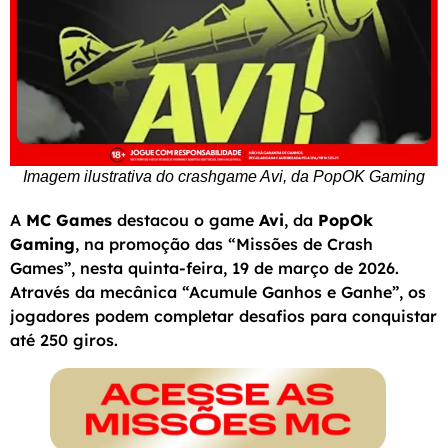
Imagem ilustrativa do crashgame Avi, da PopOK Gaming
A
MC Games
destacou o game
Avi
, da
PopOk
Gaming
, na promoção das “Missões de Crash
Games”, nesta quinta-feira, 19 de março de 2026.
Através da mecânica “Acumule Ganhos e Ganhe”, os
jogadores podem completar desafios para conquistar
até 250 giros.