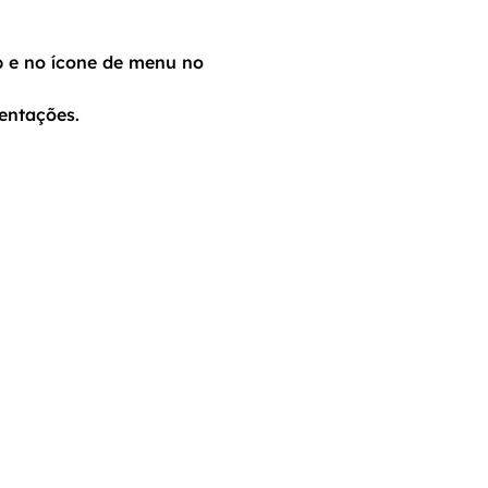
p e no ícone de menu no
entações.