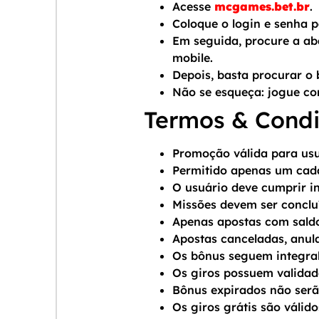
Acesse
mcgames.bet.br
.
Coloque o login e senha p
Em seguida, procure a aba
mobile.
Depois, basta procurar o
Não se esqueça: jogue co
Termos & Cond
Promoção válida para usuá
Permitido apenas um cada
O usuário deve cumprir in
Missões devem ser conclu
Apenas apostas com saldo 
Apostas canceladas, anul
Os bônus seguem integral
Os giros possuem validade
Bônus expirados não ser
Os giros grátis são válid