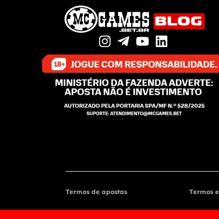
Termos de apostas
Termos e