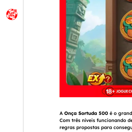
A
Onça Sortuda 500
é o gran
Com três níveis funcionando d
regras propostas para consegu