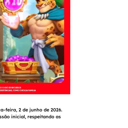
ça-feira, 2 de junho de 2026.
ão inicial, respeitando as