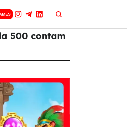
GAMES
da 500 contam