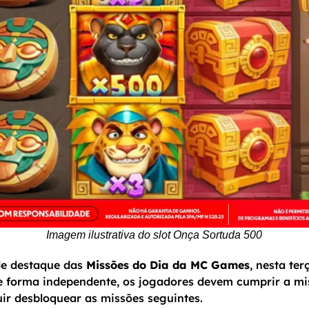
Imagem ilustrativa do slot Onça Sortuda 500
de destaque das
Missões do Dia da MC Games
, nesta ter
e forma independente, os jogadores devem cumprir a miss
ir desbloquear as missões seguintes.