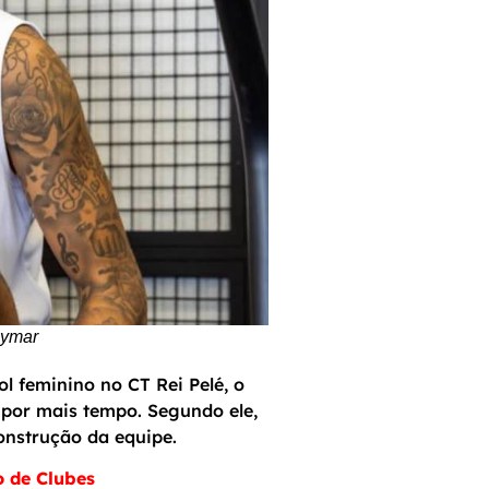
eymar
l feminino no CT Rei Pelé, o
por mais tempo. Segundo ele,
construção da equipe.
 de Clubes