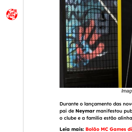
Imag
Durante o lançamento das novas
pai de
Neymar
manifestou publ
o clube e a família estão alinh
Leia mais:
Bolão MC Games dis