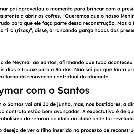
ar pai aproveitou o momento para brincar com o presid
esistente a abrir os cofres. “Queremos que o nosso Meni
udo para que ele faça parte dessa reconstrução. Mas o M
o tira (risos)”, disse, arrancando gargalhadas dos prese
o de Neymar ao Santos, afirmando que tudo aconteceu d
is dias e trouxe para o Santos. Não sei por que tanta pr
em torno da renovação contratual do atacante.
eymar com o Santos
o Santos vai até 30 de junho, mas, nos bastidores, a dir
o contrato estão bem avançadas. A expectativa é de que
imbolismo do retorno do ídolo ao clube onde foi revelado
 desejo de ver o filho inserido no processo de reconstr