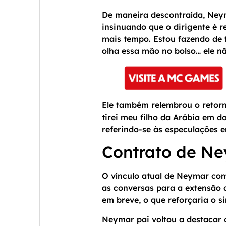
De maneira descontraída, Neym
insinuando que o dirigente é r
mais tempo. Estou fazendo de t
olha essa mão no bolso… ele nã
Ele também relembrou o retorn
tirei meu filho da Arábia em do
referindo-se às especulações 
Contrato de N
O vínculo atual de Neymar com 
as conversas para a extensão d
em breve, o que reforçaria o s
Neymar pai voltou a destacar o