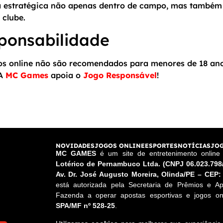
a estratégica não apenas dentro de campo, mas també
 clube.
ponsabilidade
gos online não são recomendados para menores de 18 an
 A
MC Games
apoia o
Jogo Responsável
!
NOVIDADES
JOGOS ONLINE
ESPORTES
NOTÍCIAS
JOG
MC GAMES
é um site de entretenimento onlin
Lotérico de Pernambuco Ltda. (CNPJ 06.023.798
Av. Dr. José Augusto Moreira, Olinda/PE – CEP:
está autorizada pela Secretaria de Prêmios e Ap
Fazenda a operar apostas esportivas e jogos onl
SPA/MF nº 528-25
.