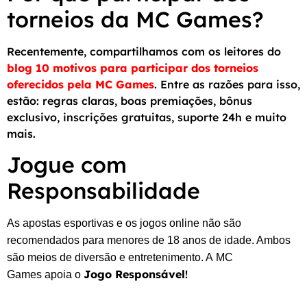
torneios da MC Games?
Recentemente, compartilhamos com os leitores do
blog 10 motivos para participar dos torneios
oferecidos pela MC Games
. Entre as razões para isso,
estão: regras claras, boas premiações, bônus
exclusivo, inscrições gratuitas, suporte 24h e muito
mais.
Jogue com
Responsabilidade
As apostas esportivas e os jogos online não são
recomendados para menores de 18 anos de idade. Ambos
são meios de diversão e entretenimento. A
MC
Jogo Responsável
!
Games
apoia o