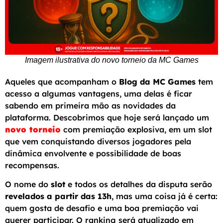
Imagem ilustrativa do novo torneio da MC Games
Aqueles que acompanham o
Blog da MC Games
tem
acesso a algumas vantagens, uma delas é ficar
sabendo em primeira mão as novidades da
plataforma. Descobrimos que hoje será lançado um
novo torneio
com premiação explosiva, em um slot
que vem conquistando diversos jogadores pela
dinâmica envolvente e possibilidade de boas
recompensas.
O nome do
slot
e todos os detalhes da disputa serão
revelados a partir das 13h
, mas uma coisa já é certa:
quem gosta de desafio e uma boa premiação vai
querer participar. O ranking será atualizado em