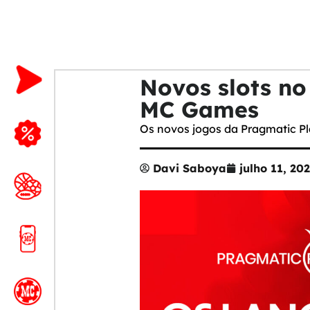
Novos slots no
MC Games
Os novos jogos da Pragmatic Pl
Davi Saboya
julho 11, 20