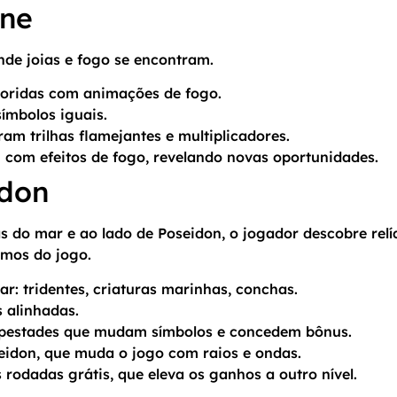
une
nde joias e fogo se encontram.
loridas com animações de fogo.
ímbolos iguais.
ram trilhas flamejantes e multiplicadores.
com efeitos de fogo, revelando novas oportunidades.
idon
s do mar e ao lado de Poseidon, o jogador descobre rel
umos do jogo.
: tridentes, criaturas marinhas, conchas.
alinhadas.
mpestades que mudam símbolos e concedem bônus.
eidon, que muda o jogo com raios e ondas.
 rodadas grátis, que eleva os ganhos a outro nível.