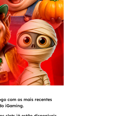
ogo com os mais recentes
do iGaming.
s slots já estão disponíveis