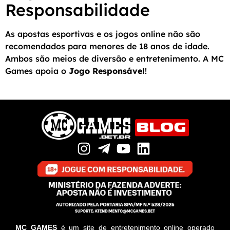
Responsabilidade
As apostas esportivas e os jogos online não são
recomendados para menores de 18 anos de idade.
Ambos são meios de diversão e entretenimento. A MC
Games apoia o
Jogo Responsável
!
MC GAMES
é um site de entretenimento online operado