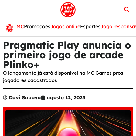
MC
Promoções
Jogos online
Esportes
Jogo responsá
Pragmatic Play anuncia o
primeiro jogo de arcade
Plinko+
O lançamento já está disponível na MC Games pros
jogadores cadastrados
Davi Saboya
agosto 12, 2025