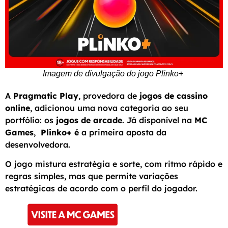
Imagem de divulgação do jogo Plinko+
A
Pragmatic Play
, provedora de
jogos de cassino
online
, adicionou uma nova categoria ao seu
portfólio: os
jogos de arcade
. Já disponível na
MC
Games
,
Plinko+ é
a primeira aposta da
desenvolvedora.
O jogo mistura estratégia e sorte, com ritmo rápido e
regras simples, mas que permite variações
estratégicas de acordo com o perfil do jogador.