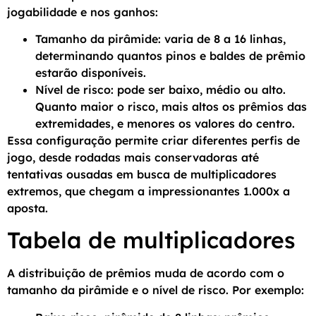
jogabilidade e nos ganhos:
Tamanho da pirâmide: varia de 8 a 16 linhas,
determinando quantos pinos e baldes de prêmio
estarão disponíveis.
Nível de risco: pode ser baixo, médio ou alto.
Quanto maior o risco, mais altos os prêmios das
extremidades, e menores os valores do centro.
Essa configuração permite criar diferentes perfis de
jogo, desde rodadas mais conservadoras até
tentativas ousadas em busca de multiplicadores
extremos, que chegam a impressionantes 1.000x a
aposta.
Tabela de multiplicadores
A distribuição de prêmios muda de acordo com o
tamanho da pirâmide e o nível de risco. Por exemplo: