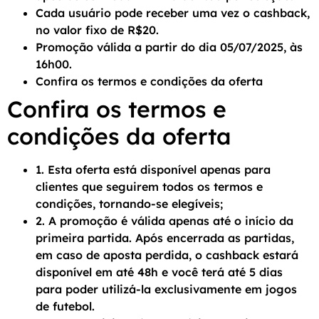
Cada usuário pode receber uma vez o cashback,
no valor fixo de R$20.
Promoção válida a partir do dia 05/07/2025, às
16h00.
Confira os termos e condições da oferta
Confira os termos e
condições da oferta
1. Esta oferta está disponível apenas para
clientes que seguirem todos os termos e
condições, tornando-se elegíveis;
2. A promoção é válida apenas até o início da
primeira partida. Após encerrada as partidas,
em caso de aposta perdida, o cashback estará
disponível em até 48h e você terá até 5 dias
para poder utilizá-la exclusivamente em jogos
de futebol.