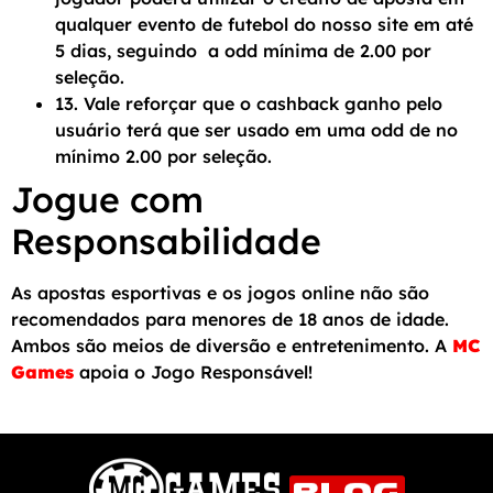
qualquer evento de futebol do nosso site em até
5 dias, seguindo a odd mínima de 2.00 por
seleção.
13. Vale reforçar que o cashback ganho pelo
usuário terá que ser usado em uma odd de no
mínimo 2.00 por seleção.
Jogue com
Responsabilidade
As apostas esportivas e os jogos online não são
recomendados para menores de 18 anos de idade.
Ambos são meios de diversão e entretenimento. A
MC
Games
apoia o Jogo Responsável!