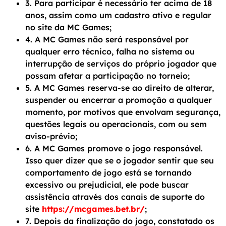
3. Para participar é necessário ter acima de 18
anos, assim como um cadastro ativo e regular
no site da MC Games;
4. A MC Games não será responsável por
qualquer erro técnico, falha no sistema ou
interrupção de serviços do próprio jogador que
possam afetar a participação no torneio;
5. A MC Games reserva-se ao direito de alterar,
suspender ou encerrar a promoção a qualquer
momento, por motivos que envolvam segurança,
questões legais ou operacionais, com ou sem
aviso-prévio;
6. A MC Games promove o jogo responsável.
Isso quer dizer que se o jogador sentir que seu
comportamento de jogo está se tornando
excessivo ou prejudicial, ele pode buscar
assistência através dos canais de suporte do
site
https://mcgames.bet.br/
;
7. Depois da finalização do jogo, constatado os