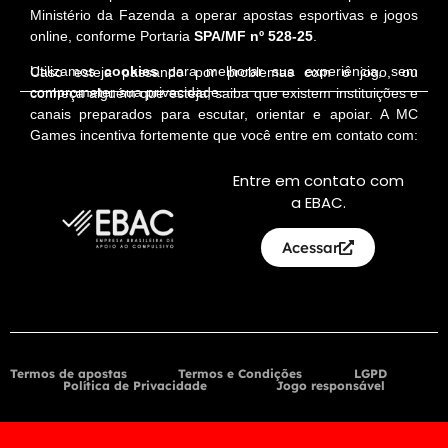
Ministério da Fazenda a operar apostas esportivas e jogos
online, conforme Portaria
SPA/MF nº 528-25
.
Utilizamos
cookies
para melhorar sua experiência, sem
Caso esteja passando por problemas com o jogo, ou
comprometer sua privacidade.
conheça alguém que esteja, saiba que existem instituições e
canais preparados para escutar, orientar e apoiar. A MC
Games incentiva fortemente que você entre em contato com:
Entre em contato com
a EBAC.
Acessar
Termos de apostas
Termos e Condições
LGPD
Política de Privacidade
Jogo responsável