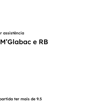
 assistência
 M’Glabac e RB
artida ter mais de 9.5