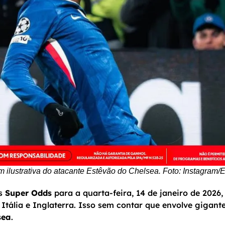
 ilustrativa do atacante Estêvão do Chelsea. Foto: Instagram/
is
Super Odds
para a quarta-feira, 14 de janeiro de 2026,
 Itália e Inglaterra. Isso sem contar que envolve gigan
sea
.