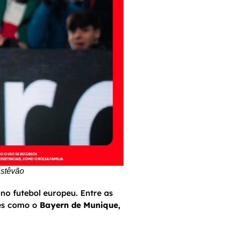
Estêvão
 no futebol europeu. Entre as
tes como o
Bayern de Munique,