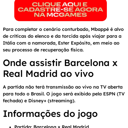
Para completar o cenário conturbado, Mbappé é alvo
de críticas do elenco e da torcida após viajar para a
Itália com a namorada, Ester Expósito, em meio ao
seu processo de recuperação física.
Onde assistir Barcelona x
Real Madrid ao vivo
A partida não terá transmissão ao vivo na TV aberta
para todo o Brasil. O jogo será exibido pela ESPN (TV
fechada) e Disney+ (streaming).
Informações do jogo
Partida: Barcelona x Real Madrid.