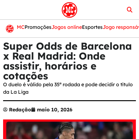
MC
Promoções
Jogos online
Esportes
Jogo responsá
Super Odds de Barcelona
x Real Madrid: Onde
assistir, horários e
cotações
O duelo é válido pela 35ª rodada e pode decidir o título
da La Liga
Redação
maio 10, 2026