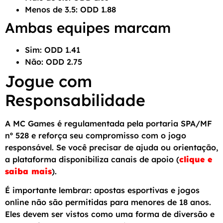
Menos de 3.5: ODD 1.88
Ambas equipes marcam
Sim: ODD 1.41
Não: ODD 2.75
Jogue com
Responsabilidade
A MC Games é regulamentada pela portaria SPA/MF
nº 528 e reforça seu compromisso com o jogo
responsável. Se você precisar de ajuda ou orientação,
a plataforma disponibiliza canais de apoio (
clique e
saiba mais
).
É importante lembrar: apostas esportivas e jogos
online não são permitidas para menores de 18 anos.
Eles devem ser vistos como uma forma de diversão e