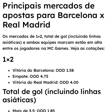
Principais mercados de
apostas para Barcelona x
Real Madrid
Os mercados de 1×2, total de gol (incluindo linhas
asiáticas) e ambas equipes marcam estão em alta
entre os jogadores na MC Games. Veja as cotações:
1×2
Vitória do Barcelona: ODD 1.58
Empate: ODD 4.75
Vitória do Real Madrid: ODD 4.00
Total de gol (incluindo linhas
asiáticas)
Mais de 3.5: ODD 1.85