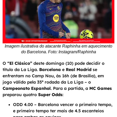
Imagem ilustrativa do atacante Raphinha em aquecimento
do Barcelona. Foto: Instagram/Raphinha
O
“El Clásico”
deste domingo (10) pode decidir o
título da La Liga.
Barcelona
e
Real Madrid
se
enfrentam no Camp Nou, às 16h (de Brasília), em
jogo válido pela 35ª rodada da La Liga – o
Campeonato Espanhol
. Para a partida, a
MC Games
preparou quatro
Super Odds
:
ODD 4.00 – Barcelona vencer o primeiro tempo,
e primeiro tempo ter mais de 4.5 escanteios