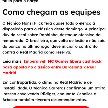
título para o Barça.
Como chegam as equipes
O técnico Hansi Flick terá quase todo o elenco à
disposição para o clássico deste domingo. A principal
dúvida recai sobre Raphinha, destaque ofensivo da
temporada. O brasileiro, que volta de lesão e não saiu
do banco no último jogo, deve iniciar o confronto
contra o Real Madrid como reserva.
Leia mais:
Imperdível! MC Games libera cashback
para aposta no clássico entre Barcelona x Real
Madrid
Em contrapartida, o clima no Real Madrid é de
instabilidade. O técnico Carreras confirmou um atrito
interno envolvendo Rüdiger, enquanto Ceballos e
Arbeloa também tiveram desentendimentos.