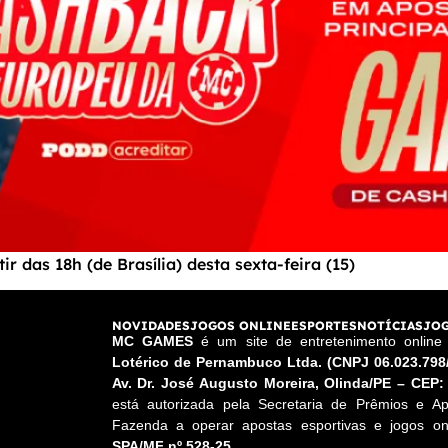
r das 18h (de Brasília) desta sexta-feira (15)
NOVIDADES
JOGOS ONLINE
ESPORTES
NOTÍCIAS
JOG
MC GAMES
é um site de entretenimento onlin
Lotérico de Pernambuco Ltda. (CNPJ 06.023.798
Av. Dr. José Augusto Moreira, Olinda/PE – CEP:
está autorizada pela Secretaria de Prêmios e Ap
Fazenda a operar apostas esportivas e jogos onl
SPA/MF nº 528-25
.