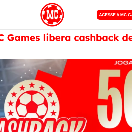
ACESSE A MC 
C Games libera cashback de 