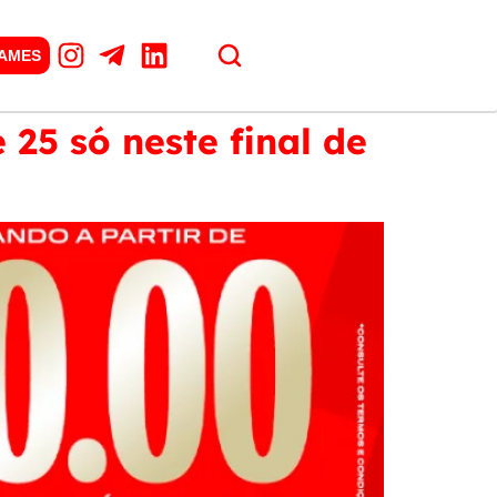
GAMES
25 só neste final de