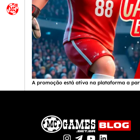
A promoção está ativa na plataforma a parti