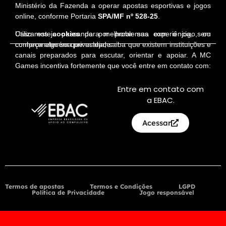
Ministério da Fazenda a operar apostas esportivas e jogos
online, conforme Portaria
SPA/MF nº 528-25
.
Utilizamos
cookies
para melhorar sua experiência, sem
Caso esteja passando por problemas com o jogo, ou
comprometer sua privacidade.
conheça alguém que esteja, saiba que existem instituições e
canais preparados para escutar, orientar e apoiar. A MC
Games incentiva fortemente que você entre em contato com:
Entre em contato com
a EBAC.
Acessar
Termos de apostas
Termos e Condições
LGPD
Política de Privacidade
Jogo responsável