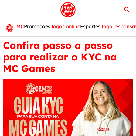
MC
Promoções
Jogos online
Esportes
Jogo responsá
Confira passo a passo
para realizar o KYC na
MC Games