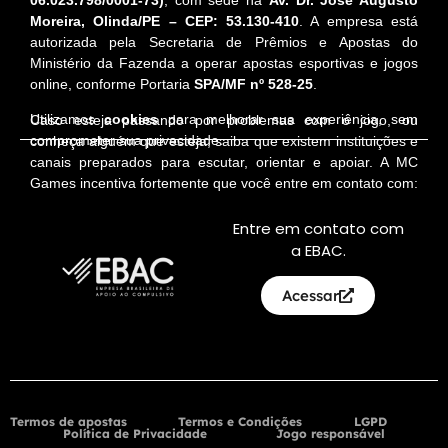
Moreira, Olinda/PE – CEP: 53.130-410
. A empresa está
autorizada pela Secretaria de Prêmios e Apostas do
Ministério da Fazenda a operar apostas esportivas e jogos
online, conforme Portaria
SPA/MF nº 528-25
.
Utilizamos
cookies
para melhorar sua experiência, sem
Caso esteja passando por problemas com o jogo, ou
comprometer sua privacidade.
conheça alguém que esteja, saiba que existem instituições e
canais preparados para escutar, orientar e apoiar. A MC
Games incentiva fortemente que você entre em contato com:
Entre em contato com
a EBAC.
Acessar
Termos de apostas
Termos e Condições
LGPD
Política de Privacidade
Jogo responsável