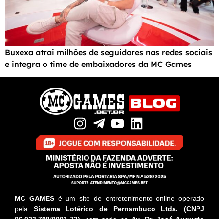
Buxexa atrai milhões de seguidores nas redes sociais
e integra o time de embaixadores da MC Games
MC GAMES
é um site de entretenimento online operado
pela
Sistema Lotérico de Pernambuco Ltda. (CNPJ
06.023.798/0001-73)
, com sede na
Av. Dr. José Augusto