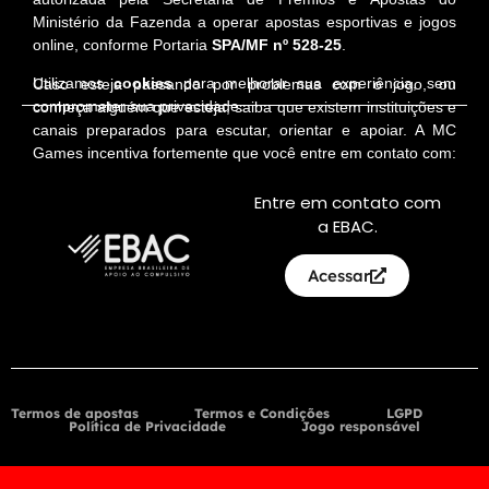
Ministério da Fazenda a operar apostas esportivas e jogos
online, conforme Portaria
SPA/MF nº 528-25
.
Utilizamos
cookies
para melhorar sua experiência, sem
Caso esteja passando por problemas com o jogo, ou
comprometer sua privacidade.
conheça alguém que esteja, saiba que existem instituições e
canais preparados para escutar, orientar e apoiar. A MC
Games incentiva fortemente que você entre em contato com:
Entre em contato com
a EBAC.
Acessar
Termos de apostas
Termos e Condições
LGPD
Política de Privacidade
Jogo responsável